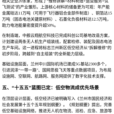
相关企业20余家，形成了“维修拆解+材料制造+运营服务+试
飞测试”的产业雏形。上游核心材料的储备更为可观：年产能
金属硅达11万吨（可用于飞行器铝合金部件制造）、铜箔达15
万吨（固态电池关键原材料）、石墨化负极材料达12.5万吨，
助力电池能量密度提升超50%。
在制造端，中舰云翔航空科技已完成科创公司基地改造方案，
计划建设两条无人机生产组装线，配套检修、装配及固态电池
生产车间。这一进程将标志兰州新区低空经济从“拆解维修”的
初步阶段，跨越到“自主组装”的全新能力层级。
基础设施层面，兰州中川国际机场已建成5G基站2300多个，
引进润泽“一带一路”、国网思极飞天等重点数据项目，为布局
设施网、空联网、航路网、服务网提供了数字化技术支撑。
五、“十五五”蓝图已定：低空物流成优先场景
在顶层设计层面，低空经济已被明确写入《兰州市国民经济和
社会发展第十五个五年规划纲要》。《规划纲要》提出，完善
低空基础设施网络，推进无人机在物流、巡检、应急、旅游等