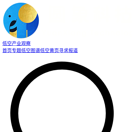
低空产业观察
首页
专题
低空图谱
低空黄页
寻求报道