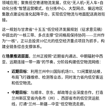
领域应用；聚焦低空寄递物流发展，优化“无人机+无人车+自
动化分拣”智慧运营模式，在分拣中心、大型网点、偏远地区
集散点建设标准化起降平台，实现低空物流与地面配送高效衔
接。
这一规划与甘肃省“十五五”低空经济发展规划（征求意见稿）
中提出的“一核三带、多点支撑”空间格局保持协同——兰州作
为“一核”，正以总投资10亿元的低空经济重点项目为抓手，构
建全链条综合支撑体系。
在
场景推进层面
，兰州正按照“近期省内通达、中期辐射中西
亚、远期连接一带一路”的节奏，分阶段构建低空物流网络：
近期目标
：利用兰州中川国际机场T1、T2闲置航站楼，
布局飞行器维修、检测等业态，同时发力省内低空客运
和低空物流。
中期目标
：与顺丰、京东、邮政等企业深度合作，打造
兰州新区至省内各市（州）、西部省市的低空货运航
线，打通“兰州—新疆—中亚”低空物流走廊。