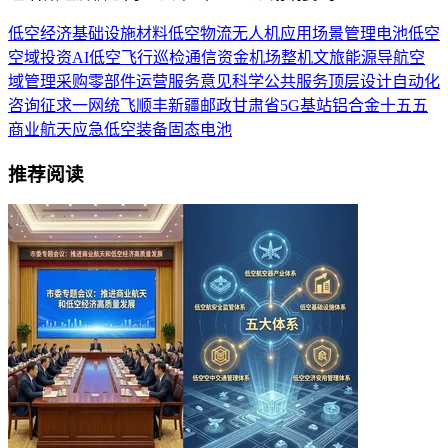
低空经济
基础设施
材料
低空物流
无人机
应用场景
管理
电池
低空
空域
投资
AI
低空飞行
巡检
通信
资金
机场
整机
文旅
能源
导航
空
域管理
采购
零部件
运营服务
意见
科学
公共服务
顶层设计
自动化
咨询
征求
一网统飞
顺丰
新疆
邮政
甘肃省
5G基站
铝合金
十五五
商业航天
应急
低空装备
固态电池
推荐阅读