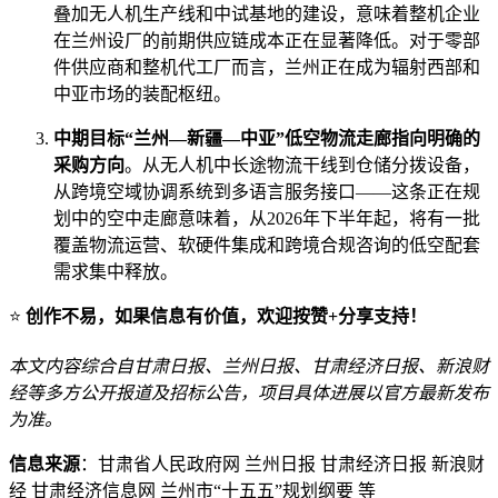
叠加无人机生产线和中试基地的建设，意味着整机企业
在兰州设厂的前期供应链成本正在显著降低。对于零部
件供应商和整机代工厂而言，兰州正在成为辐射西部和
中亚市场的装配枢纽。
中期目标“兰州—新疆—中亚”低空物流走廊指向明确的
采购方向
。从无人机中长途物流干线到仓储分拨设备，
从跨境空域协调系统到多语言服务接口——这条正在规
划中的空中走廊意味着，从2026年下半年起，将有一批
覆盖物流运营、软硬件集成和跨境合规咨询的低空配套
需求集中释放。
⭐
创作不易，如果信息有价值，欢迎按赞+分享支持！
本文内容综合自甘肃日报、兰州日报、甘肃经济日报、新浪财
经等多方公开报道及招标公告，项目具体进展以官方最新发布
为准。
信息来源
：甘肃省人民政府网 兰州日报 甘肃经济日报 新浪财
经 甘肃经济信息网 兰州市“十五五”规划纲要 等