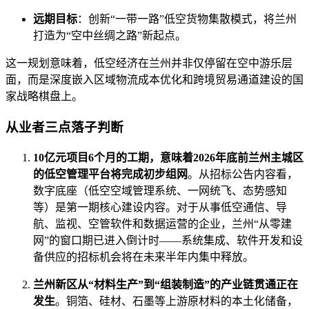
远期目标
：创新“一带一路”低空货物集散模式，将兰州
打造为“空中丝绸之路”新起点。
这一规划意味着，低空经济在兰州并非仅停留在空中游乐层
面，而是深度嵌入区域物流成本优化和跨境贸易通道建设的国
家战略棋盘上。
从业者三点落子判断
10亿元项目6个月的工期，意味着2026年底前兰州主城区
的低空管理平台将完成初步组网
。从招标公告内容看，
数字底座（低空空域管理系统、一网统飞、态势感知
等）是第一期核心建设内容。对于从事低空通信、导
航、监视、空管软件和数据运营的企业，兰州“从零建
网”的窗口期已进入倒计时——系统集成、软件开发和设
备供应的招标机会将在未来半年内集中释放。
兰州新区从“材料生产”到“组装制造”的产业链贯通正在
发生
。铜箔、硅材、石墨等上游原材料的本土化储备，