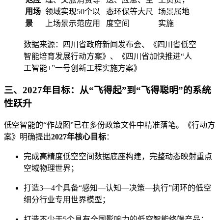
用场
领域实现50个以
态环保等大尺
场景属地
景
上场景示范应用
度空间
实施
数据来源：四川省政府新闻发布会、《四川省低空
智能培育发展行动方案》、《四川省加快推进“人
工智能+”一号创新工程实施方案》
三、2027年目标：从“飞得起”到“飞得聪明”的系统
性跃升
低空智能的“作战图”已在多份政策文件中精准落笔。《行动方
案》明确提出
2027年核心目标
：
完成高精度低空空间数据底座构建，完整动态映射重点
空域物理世界；
打造3—4个具备“感知—认知—决策—执行”闭环的低空
细分行业专用世界模型；
打造不少于5个具有全国影响力的低空智能终端产品；