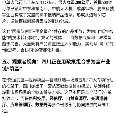
电单人飞行卡丁车AnTG One，最大载重
200公斤
，首批500架
订单已锁定中东和东南亚。中航无人机、成都纵横、腾盾科技
等企业构成了完整的高中低端产品谱系，形成从边端AI芯
片、通信模组到整机集成的能力分层。
这套“国家队创新+民企量产”并存的产品矩阵，为四川“低空智
能”的技术转化提供了充足的载体——当数据底座和世界模型
趋于完善，大量既有产品将直接注入AI能力，实现从“可飞”到
“会思考、会协同”的智能化升维。
五、观察者视角：四川正在用政策组合拳为全产业
链“筑基”
在“数据底座—世界模型—智能终端—场景应用”四大专项行动
的框架下，四川抛出了一套从基础数据到AI模型，从硬件终
端到市场场景的全链条解决方案。这已不再是某个部门的“单
打独斗”，而是由
科技厅、经信厅、自然资源厅、交通运输
厅、应急管理厅、数据局
等多个省级部门协同推进的系统工
程。