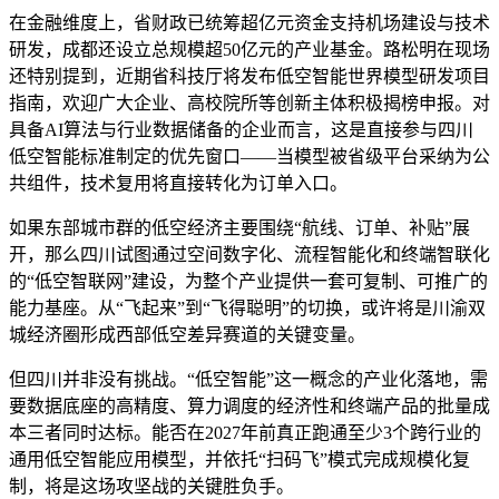
在金融维度上，省财政已统筹超亿元资金支持机场建设与技术
研发，成都还设立总规模超50亿元的产业基金。路松明在现场
还特别提到，近期省科技厅将发布低空智能世界模型研发项目
指南，欢迎广大企业、高校院所等创新主体积极揭榜申报。对
具备AI算法与行业数据储备的企业而言，这是直接参与四川
低空智能标准制定的优先窗口——当模型被省级平台采纳为公
共组件，技术复用将直接转化为订单入口。
如果东部城市群的低空经济主要围绕“航线、订单、补贴”展
开，那么四川试图通过空间数字化、流程智能化和终端智联化
的“低空智联网”建设，为整个产业提供一套可复制、可推广的
能力基座。从“飞起来”到“飞得聪明”的切换，或许将是川渝双
城经济圈形成西部低空差异赛道的关键变量。
但四川并非没有挑战。“低空智能”这一概念的产业化落地，需
要数据底座的高精度、算力调度的经济性和终端产品的批量成
本三者同时达标。能否在2027年前真正跑通至少3个跨行业的
通用低空智能应用模型，并依托“扫码飞”模式完成规模化复
制，将是这场攻坚战的关键胜负手。