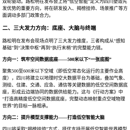
双轮驱动。路松明在发布会上将“低空智能”定义为四川塑造先
发优势的重要方向，将在研发投入、揭榜挂帅、场景推广等方
面调动多部门政策合力。
二、三大发力方向：底座、大脑与终端
路松明在发布会现场点明了三大发力维度，三者构成从“感知
基础”到“决策中枢”再到“执行末梢”的完整能力链。
方向一：筑牢空间数据底座——500米以下“一张底图”
聚焦500至600米以下空域（即低空常态化运行的主要作业高
度），四川将建立以地理时空大数据平台为基础，叠加气象、
测绘、住建、交通、应急、通信等关键数据的低空空间数据底
座，形成云边端协同的数据供给能力。这与《行动方案》中
“打造高精度低空空间数据底座，完整动态映射重点空域物理
世界”的目标一脉相承。
方向二：提升模型支撑能力——打造低空智能大脑
四川将采取“揭榜挂帅”方式，择优支持开展低空智能世界模型