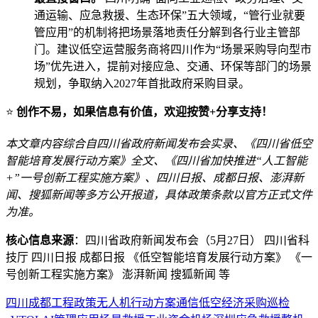
通运输、应急救援、生态环保”五大领域，“管行业就要
管应用”的机制将把场景落地责任分解到各行业主管部
门。建议低空运营服务商将四川作为“场景采购导向型市
场”优先进入，提前对接应急、交通、环保等部门的场景
规划，争取纳入2027年首批政府采购目录。
⭐
创作不易，如果信息有价值，欢迎按赞+分享支持！
本文章内容综合自四川省政府新闻发布会实录、《四川省低空
智能培育发展行动方案》全文、《四川省加快推进“人工智能
+”一号创新工程实施方案》、四川日报、成都日报、澎湃新
闻、搜狐新闻等多方公开报道，具体政策条款以官方正式文件
为准。
核心信息来源
：四川省政府新闻发布会（5月27日） 四川省科
技厅 四川日报 成都日报 《低空智能培育发展行动方案》 《一
号创新工程实施方案》 澎湃新闻 搜狐新闻 等
四川
成都
工程
政策
无人机
行动方案
通信
低空经济
采购
巡检