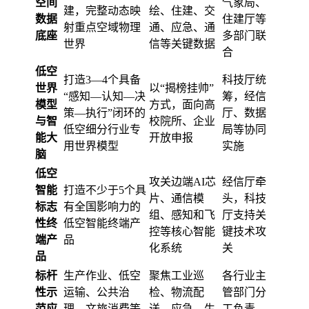
空间
气象局、
建，完整动态映
绘、住建、交
数据
住建厅等
射重点空域物理
通、应急、通
底座
多部门联
世界
信等关键数据
合
低空
打造3—4个具备
科技厅统
世界
以“揭榜挂帅”
“感知—认知—决
筹，经信
模型
方式，面向高
策—执行”闭环的
厅、数据
与智
校院所、企业
低空细分行业专
局等协同
能大
开放申报
用世界模型
实施
脑
低空
攻关边端AI芯
经信厅牵
智能
打造不少于5个具
片、通信模
头，科技
标志
有全国影响力的
组、感知和飞
厅支持关
性终
低空智能终端产
控等核心智能
键技术攻
端产
品
化系统
关
品
标杆
生产作业、低空
聚焦工业巡
各行业主
性示
运输、公共治
检、物流配
管部门分
范应
理、文旅消费等
送、应急、生
工负责，