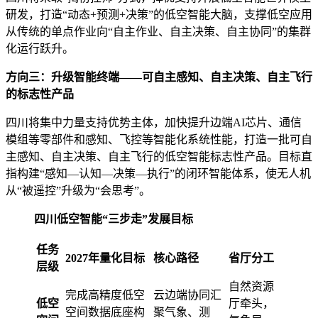
研发，打造“动态+预测+决策”的低空智能大脑，支撑低空应用
从传统的单点作业向“自主作业、自主决策、自主协同”的集群
化运行跃升。
方向三：升级智能终端——可自主感知、自主决策、自主飞行
的标志性产品
四川将集中力量支持优势主体，加快提升边端AI芯片、通信
模组等零部件和感知、飞控等智能化系统性能，打造一批可自
主感知、自主决策、自主飞行的低空智能标志性产品。目标直
指构建“感知—认知—决策—执行”的闭环智能体系，使无人机
从“被遥控”升级为“会思考”。
四川低空智能“三步走”发展目标
任务
2027年量化目标
核心路径
省厅分工
层级
自然资源
完成高精度低空
云边端协同汇
低空
厅牵头，
空间数据底座构
聚气象、测