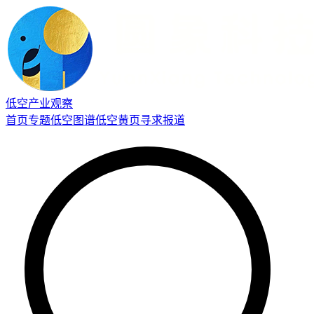
低空产业观察
首页
专题
低空图谱
低空黄页
寻求报道