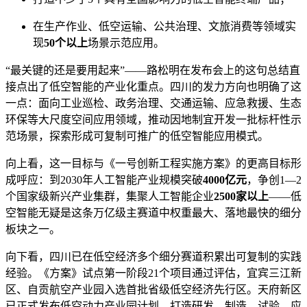
在生产作业、低空运输、公共治理、文旅消费等领域实
现
50个以上
场景示范应用。
“最关键的还是要用起来”——路松明在发布会上的这句总结直
接点出了低空智能的产业化重点。四川的发力方向也明确了这
一点：面向工业巡检、政务治理、交通运输、应急救援、生态
环保等大尺度空间应用领域，推动因地制宜开发一批标杆性示
范场景，探索形成可复制可推广的低空智能应用模式。
向上看，这一目标与《一号创新工程实施方案》的更高目标形
成呼应：到2030年人工智能产业规模突破
4000亿元
，争创1—2
个国家级新兴产业集群，集聚人工智能企业
2500家以上
——低
空智能无疑是这条万亿级主赛道中权重最大、落地最快的细分
板块之一。
向下看，四川已在低空经济多个细分赛道积累出可复制的实践
经验。《方案》试点第一阶段21个项目通过评估，宜宾三江新
区、自贡航空产业园入选首批省级低空经济先行区。天府新区
已正式发布低空动力产业园计划，打造研发、制造、试验、应