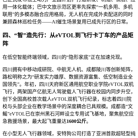
用一体化载体；巴中文旅示范区更率先探索“一机多用、多机
联用”的多模态融合应用格局，无人机在完成外卖配送的同时
兼顾森林巡检任务——AI催生场景复用已成先行区的日常。
四、“智”造先行：从eVTOL到飞行卡丁车的产品矩
阵
在低空智能终端领域，四川的“隐形家底”正在加速兑现。
四川拥有中移动成研院、中航无人机、成都陵川等创新矩阵，
路松明称之为“研发实力雄厚、数据资源富集、低空制造业全
国领先”。年初，四川天府新区通用航空职业学院eVTOL双机
飞行，两架国产亿航无人驾驶载人飞行器在校园内同步升空，
创下全国高校首次载人eVTOL双机飞行纪录，标志着四川院
校与头部企业在教学场景中的深度耦合已具规模。成都造“文
鳐”eVTOL已在崇州黑石河畔设立专用试飞基地，聚焦航空应
急救援场景，最大起飞重量达
1600公斤
。
在小型无人飞行器领域，安特狗公司打造了亚洲首款超轻型纯