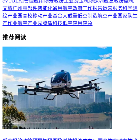
eVTOL
AI
管理
应用场景
救援
工业
资金
机场
深圳
应急救援
整机
文旅
广州
零部件
智能化
通用航空
政府工作报告
运营服务
科学
测
绘
产业园
高校
移动
产业基金
大载重
低空制造
航空产业
国家队
生
产作业
航空产业园
腾盾科技
低空应用
应急
推荐阅读