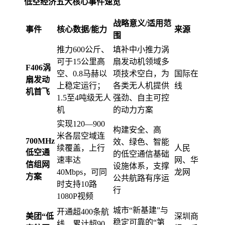
低空经济五大核心事件速览
战略意义/适用范
事件
核心数据/能力
来源
围
推力600公斤、
填补中小推力涡
可于15公里高
扇发动机领域多
F406涡
空、0.8马赫以
项技术空白，为
国际在
扇发动
上稳定运行；
各类无人机提供
线
机首飞
1.5至4吨级无人
强劲、自主可控
机
的动力方案
实现120—900
构建安全、高
米各层空域连
700MHz
效、绿色、智能
续覆盖，上行
人民
低空通
的低空通信基础
速率达
网、华
信组网
设施体系，支撑
40Mbps，可同
龙网
方案
公共航路有序运
时支持10路
行
1080P视频
城市“新基建”与
开通超400条航
美团“低
深圳商
稳定可靠的“第
线、累计超90