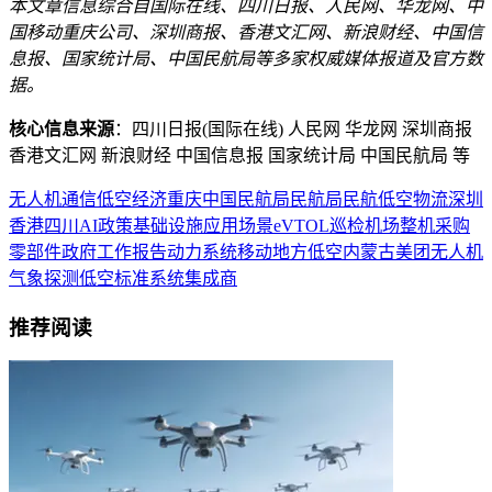
本文章信息综合自国际在线、四川日报、人民网、华龙网、中
国移动重庆公司、深圳商报、香港文汇网、新浪财经、中国信
息报、国家统计局、中国民航局等多家权威媒体报道及官方数
据。
核心信息来源
：四川日报(国际在线) 人民网 华龙网 深圳商报
香港文汇网 新浪财经 中国信息报 国家统计局 中国民航局 等
无人机
通信
低空经济
重庆
中国民航局
民航局
民航
低空物流
深圳
香港
四川
AI
政策
基础设施
应用场景
eVTOL
巡检
机场
整机
采购
零部件
政府工作报告
动力系统
移动
地方低空
内蒙古
美团无人机
气象探测
低空标准
系统集成商
推荐阅读