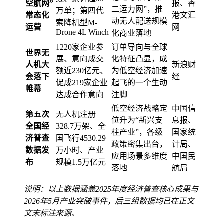
空航网”
报、香
二运力网”，推
万单；第四代
常态化
港文汇
动无人配送规模
索降机型M-
运营
网
Drone 4L Winch
化商业落地
1220家企业参
订单导向与全球
世界无
展、意向成交
化特征凸显，成
人机大
新浪财
额近230亿元、
为低空经济加速
会落下
经
促成219家企业
起飞的一个生动
帷幕
达成合作意向
注脚
低空经济战略定
中国信
第五次
无人机注册
位升为“新兴支
息报、
全国经
328.7万架、全
柱产业”，各级
国家统
济普查
国飞行4530.29
政策密集出台，
计局、
数据发
万小时、产业
应用场景多维度
中国民
布
规模1.5万亿元
落地
航局
说明：以上数据涵盖2025年度经济普查核心成果与
2026年5月产业突破事件，后三组数据均已在正文
文末标注来源。