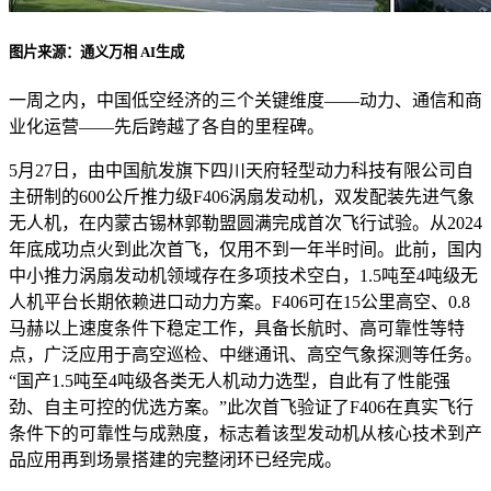
图片来源：通义万相 AI生成
一周之内，中国低空经济的三个关键维度——动力、通信和商
业化运营——先后跨越了各自的里程碑。
5月27日，由中国航发旗下四川天府轻型动力科技有限公司自
主研制的600公斤推力级F406涡扇发动机，双发配装先进气象
无人机，在内蒙古锡林郭勒盟圆满完成首次飞行试验。从2024
年底成功点火到此次首飞，仅用不到一年半时间。此前，国内
中小推力涡扇发动机领域存在多项技术空白，1.5吨至4吨级无
人机平台长期依赖进口动力方案。F406可在15公里高空、0.8
马赫以上速度条件下稳定工作，具备长航时、高可靠性等特
点，广泛应用于高空巡检、中继通讯、高空气象探测等任务。
“国产1.5吨至4吨级各类无人机动力选型，自此有了性能强
劲、自主可控的优选方案。”此次首飞验证了F406在真实飞行
条件下的可靠性与成熟度，标志着该型发动机从核心技术到产
品应用再到场景搭建的完整闭环已经完成。