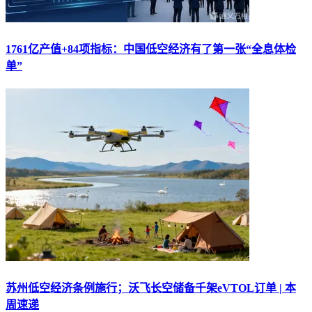
1761亿产值+84项指标：中国低空经济有了第一张“全息体检
单”
苏州低空经济条例施行；沃飞长空储备千架eVTOL订单 | 本
周速递