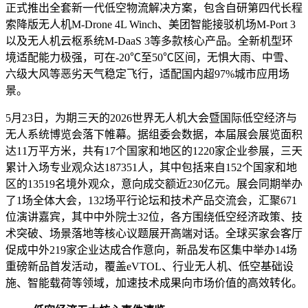
正式推出全套新一代低空物流解决方案，包含自研第四代长程
索降版无人机M-Drone 4L Winch、美团智能接驳机场M-Port 3
以及无人机云枢系统M-DaaS 3等多款核心产品。全新机型环
境适配能力极强，可在-20℃至50℃区间，无惧大雨、中雪、
六级大风等恶劣天气稳定飞行，适配国内超97%城市应用场
景。
5月23日，为期三天的2026世界无人机大会暨国际低空经济与
无人系统博览会落下帷幕。据组委会数据，本届展会展览面积
达11万平方米，共有17个国家和地区的1220家企业参展，三天
累计入场专业观众达187351人，其中包括来自152个国家和地
区的13519名境外观众，意向成交额近230亿元。展会同期举办
了1场全体大会，132场平行论坛和技术产品交流会，汇聚671
位演讲嘉宾，其中中外院士32位，各方围绕低空经济政策、技
术突破、场景落地等核心议题展开高端对话。全球买家会客厅
促成中外219家企业达成合作意向，新品发布区集中举办14场
重磅新品首发活动，覆盖eVTOL、行业无人机、低空基础设
施、智能载荷等领域，加速技术成果向市场价值的高效转化。