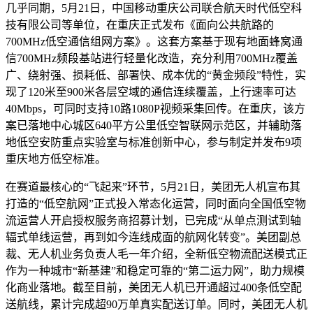
几乎同期，5月21日，中国移动重庆公司联合航天时代低空科
技有限公司等单位，在重庆正式发布《面向公共航路的
700MHz低空通信组网方案》。这套方案基于现有地面蜂窝通
信700MHz频段基站进行轻量化改造，充分利用700MHz覆盖
广、绕射强、损耗低、部署快、成本优的“黄金频段”特性，实
现了120米至900米各层空域的通信连续覆盖，上行速率可达
40Mbps，可同时支持10路1080P视频采集回传。在重庆，该方
案已落地中心城区640平方公里低空智联网示范区，并辅助落
地低空安防重点实验室与标准创新中心，参与制定并发布9项
重庆地方低空标准。
在赛道最核心的“飞起来”环节，5月21日，美团无人机宣布其
打造的“低空航网”正式投入常态化运营，同时面向全国低空物
流运营人开启授权服务商招募计划，已完成“从单点测试到轴
辐式单线运营，再到如今连线成面的航网化转变”。美团副总
裁、无人机业务负责人毛一年介绍，全新低空物流配送模式正
作为一种城市“新基建”和稳定可靠的“第二运力网”，助力规模
化商业落地。截至目前，美团无人机已开通超过400条低空配
送航线，累计完成超90万单真实配送订单。同时，美团无人机