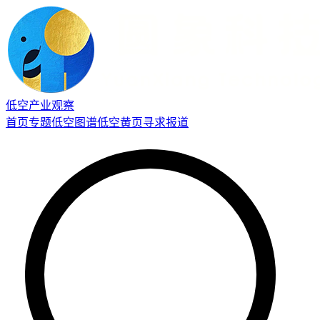
低空产业观察
首页
专题
低空图谱
低空黄页
寻求报道