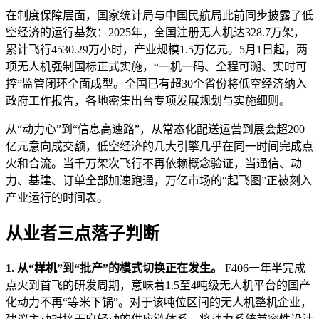
在制度保障层面，国家统计局与中国民航局此前同步披露了低
空经济的运行基数：2025年，全国注册无人机达328.7万架，
累计飞行4530.29万小时，产业规模1.5万亿元。5月1日起，两
项无人机强制国标正式实施，“一机一码、全程可溯、实时可
控”监管闭环全面成型。全国已有超30个省份将低空经济纳入
政府工作报告，各地密集出台专项发展规划与实施细则。
从“动力心”到“信息高速路”，从常态化配送运营到展会超200
亿元意向成交额，低空经济的几大引擎几乎在同一时间完成点
火和合流。当千万架次飞行不再依赖概念验证，当通信、动
力、基建、订单全部加速跑通，万亿市场的“起飞图”正被刻入
产业运行的时间表。
从业者三点落子判断
1. 从“样机”到“批产”的模式切换正在发生。
F406一年半完成
点火到首飞的研发周期，意味着1.5至4吨级无人机平台的国产
化动力不再“等米下锅”。对于该吨位区间的无人机整机企业，