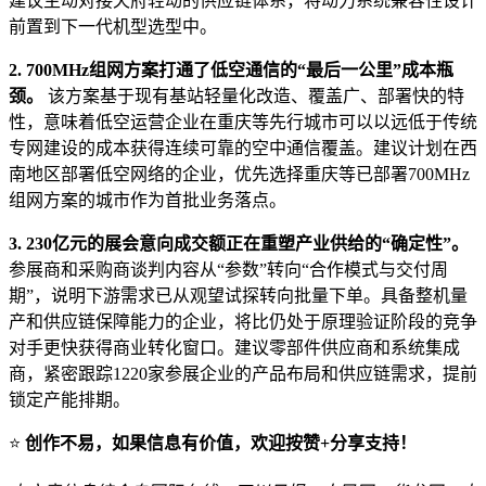
建议主动对接天府轻动的供应链体系，将动力系统兼容性设计
前置到下一代机型选型中。
2. 700MHz组网方案打通了低空通信的“最后一公里”成本瓶
颈。
该方案基于现有基站轻量化改造、覆盖广、部署快的特
性，意味着低空运营企业在重庆等先行城市可以以远低于传统
专网建设的成本获得连续可靠的空中通信覆盖。建议计划在西
南地区部署低空网络的企业，优先选择重庆等已部署700MHz
组网方案的城市作为首批业务落点。
3. 230亿元的展会意向成交额正在重塑产业供给的“确定性”。
参展商和采购商谈判内容从“参数”转向“合作模式与交付周
期”，说明下游需求已从观望试探转向批量下单。具备整机量
产和供应链保障能力的企业，将比仍处于原理验证阶段的竞争
对手更快获得商业转化窗口。建议零部件供应商和系统集成
商，紧密跟踪1220家参展企业的产品布局和供应链需求，提前
锁定产能排期。
⭐
创作不易，如果信息有价值，欢迎按赞+分享支持！