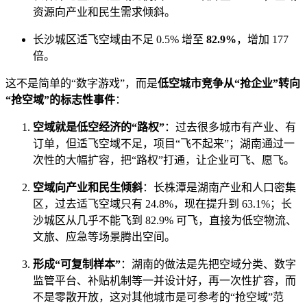
资源向产业和民生需求倾斜。
长沙城区适飞空域由不足 0.5% 增至
82.9%
，增加 177
倍。
这不是简单的“数字游戏”，而是
低空城市竞争从“抢企业”转向
“抢空域”的标志性事件
：
空域就是低空经济的“路权”
：过去很多城市有产业、有
订单，但适飞空域不足，项目“飞不起来”；湖南通过一
次性的大幅扩容，把“路权”打通，让企业可飞、愿飞。
空域向产业和民生倾斜
：长株潭是湖南产业和人口密集
区，过去适飞空域只有 24.8%，现在提升到 63.1%；长
沙城区从几乎不能飞到 82.9% 可飞，直接为低空物流、
文旅、应急等场景腾出空间。
形成“可复制样本”
：湖南的做法是先把空域分类、数字
监管平台、补贴机制等一并设计好，再一次性扩容，而
不是零散开放，这对其他城市是可参考的“抢空域”范