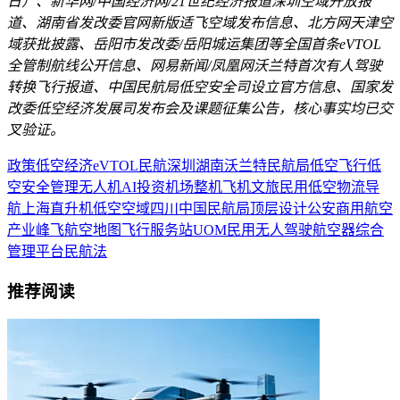
日）、新华网/中国经济网/21世纪经济报道深圳空域开放报
道、湖南省发改委官网新版适飞空域发布信息、北方网天津空
域获批披露、岳阳市发改委/岳阳城运集团等全国首条eVTOL
全管制航线公开信息、网易新闻/凤凰网沃兰特首次有人驾驶
转换飞行报道、中国民航局低空安全司设立官方信息、国家发
改委低空经济发展司发布会及课题征集公告，核心事实均已交
叉验证。
政策
低空经济
eVTOL
民航
深圳
湖南
沃兰特
民航局
低空飞行
低
空安全
管理
无人机
AI
投资
机场
整机
飞机
文旅
民用
低空物流
导
航
上海
直升机
低空空域
四川
中国民航局
顶层设计
公安
商用
航空
产业
峰飞航空
地图
飞行服务站
UOM
民用无人驾驶航空器综合
管理平台
民航法
推荐阅读