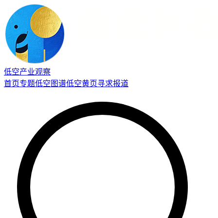
低空产业观察
首页
专题
低空图谱
低空黄页
寻求报道