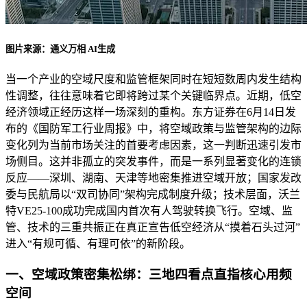
图片来源：通义万相 AI生成
当一个产业的空域尺度和监管框架同时在短短数周内发生结构
性调整，往往意味着它即将跨过某个关键临界点。近期，低空
经济领域正经历这样一场深刻的重构。东方证券在6月14日发
布的《国防军工行业周报》中，将空域政策与监管架构的边际
变化列为当前市场关注的首要考虑因素，这一判断迅速引发市
场侧目。这并非孤立的突发事件，而是一系列显著变化的连锁
反应——深圳、湖南、天津等地密集推进空域开放；国家发改
委与民航局以“双司协同”架构完成制度升级；技术层面，沃兰
特VE25-100成功完成国内首次有人驾驶转换飞行。空域、监
管、技术的三重共振正在真正宣告低空经济从“摸着石头过河”
进入“有规可循、有理可依”的新阶段。
一、空域政策密集松绑：三地四看点直指核心用频
空间