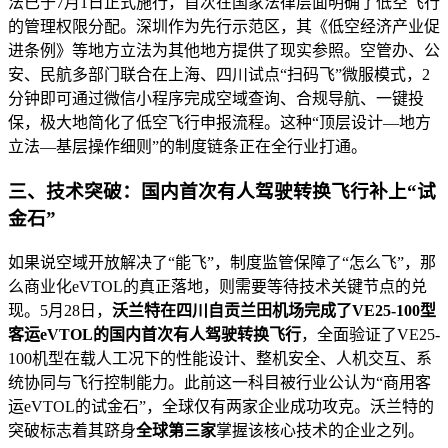
法已于7月1日正式施行，首次在国家法律层面明确了低空飞行
的管理权限分配。深圳作为先行示范区，其《低空经济产业促
进条例》等地方立法为其他地方提供了现实参照。空管办、公
安、民航多部门联合在上海、四川试点“扫码飞”微服模式，2
分钟即可通过微信小程序完成空域查询、合规导航、一键投
保，极大地简化了低空飞行申报流程。这种“顶层设计—地方
立法—基层操作细则”的制度链条正在全行业打通。
三、技术突破：国内首次有人驾驶转换飞行补上“试
金石”
如果说空域开放解决了“能飞”，制度监管保障了“怎么飞”，那
么商业化eVTOL的真正落地，则需要等待技术关键节点的兑
现。5月28日，
沃兰特在四川自贡兰田机场完成了VE25-100型
客运eVTOL的国内首次有人驾驶转换飞行
，全面验证了VE25-
100机型在载人工况下的性能设计、整机安全、人机交互、系
统协同与飞行控制能力。此前这一科目被行业公认为“商用客
运eVTOL的试金石”，全球仅有两家企业成功攻克。沃兰特的
突破标志着其跻身
全球第三家
掌握该核心技术的企业之列。