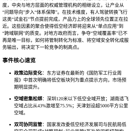
度，中央与地方层面的权威管理机构的相继设立，让产业从
“问题导向”步入“体系保障”。在技术维度，有人驾驶转换飞行
这类“试金石”节点提前完成，产品力上的全球领先位置正在拉
近。这些因素的聚合使得低空经济即将迎来从“单点应用”到
“跨域联网”的质变。对地方政府而言，争夺“空域覆盖率”已不
再是唯一目标，如何将管制转化为标准、将空域安全转化成服
务输出，将决定下一轮竞争的制高点。
事件核心速览
政策边际变化
：东方证券在最新的《国防军工行业周
报》中首次明确将低空板块列为重点提示方向，市场预
期明显提升。
空域密集松绑
：深圳120米以下低空全域开放；湖南适飞
空域占比从43%激增至75.5%；天津划设超5000平方公里
空域。
双司协同监管
：国家发改委低空经济发展司与民航局低