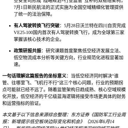
空安全司形成“战略规划+行业监管”互补的双枢纽架构，
7月1日新民航法的正式实施为全国空域精细化管理提供
了统一的法治保障。
有人驾驶转换飞行突破
：5月28日沃兰特在四川自贡完成
VE25-100国内首次有人驾驶转换飞行，成为全球第三家
掌握该核心技术的企业。
政策研报共振
：研究课题首度聚焦低空经济发展立法、
低空物流成本分析等关键方向，行业规范化进程显著加
速。
一句话理解这篇报告的坐标意义
：当低空经济同时解决“谁
管、往哪里飞、飞机行不行”这三个核心问题，行业的预期拐
点可能就已经不远了。随着监管架构日趋成熟、核心空域规模
化开放，低空经济的千亿级蓝海逻辑将接受市场更具体的财务
和运营指标的验证。
本文基于以下信息来源综合整理：东方证券《国防军工行业周
报：新增提示低空板块边际变化和机会》（2026年6月14