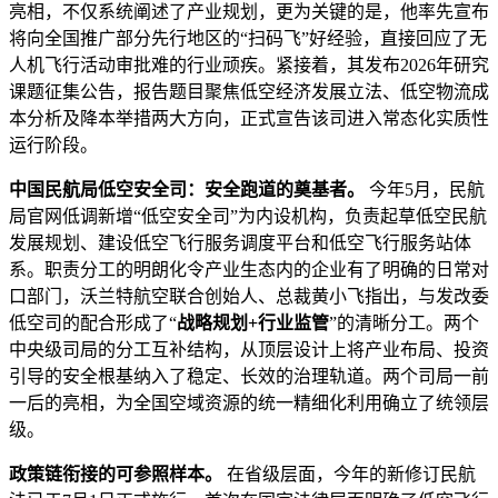
亮相，不仅系统阐述了产业规划，更为关键的是，他率先宣布
将向全国推广部分先行地区的“扫码飞”好经验，直接回应了无
人机飞行活动审批难的行业顽疾。紧接着，其发布2026年研究
课题征集公告，报告题目聚焦低空经济发展立法、低空物流成
本分析及降本举措两大方向，正式宣告该司进入常态化实质性
运行阶段。
中国民航局低空安全司：安全跑道的奠基者。
今年5月，民航
局官网低调新增“低空安全司”为内设机构，负责起草低空民航
发展规划、建设低空飞行服务调度平台和低空飞行服务站体
系。职责分工的明朗化令产业生态内的企业有了明确的日常对
口部门，沃兰特航空联合创始人、总裁黄小飞指出，与发改委
低空司的配合形成了“
战略规划+行业监管
”的清晰分工。两个
中央级司局的分工互补结构，从顶层设计上将产业布局、投资
引导的安全根基纳入了稳定、长效的治理轨道。两个司局一前
一后的亮相，为全国空域资源的统一精细化利用确立了统领层
级。
政策链衔接的可参照样本。
在省级层面，今年的新修订民航