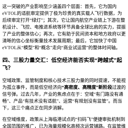
这一突破的产业影响至少涵盖四个层面：首先，它为国内
eVTOL的适航审定提供了极为珍贵的真实载人飞行数据，为
后续审定打开“绿灯”；其次，它让国内航空产业链上下游在整
机设计、飞控、电推进系统等环节具备全球比肩的实力，提振
了产业的整体信心；再次，它有助于民间资本和地方政府以更
清晰的信心坐标衡量技术发展周期；最后，它加快了中国
eVTOL从“模型”和“概念”走向“商业试运营”的整体时间轴。
四、三股力量交汇：低空经济能否实现“跨越式”起
飞？
空域政策、监管制度和核心技术三股力量的同时提速，不能视
为孤立事件，而是低空经济向
“高密度、高精度”新阶段
过渡的
信号弹。过去几年，产业的焦虑点在于：空域“有门路没有通
畅”、产品“有技术没有适航”、运营“有规划没有监管”。而当
下，这三个痛点正在同步消解。
在空域维度，政策从上海临港试点的“扫码飞”便捷审批机制到
全国范围的推广，已为海量规模化高频次运营铺路。在监管维