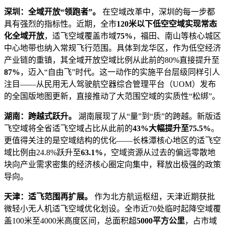
深圳：全域开放“领跑者”。
在空域改革中，深圳的每一步都
具有强烈的指标性。近期，全市
120米以下低空空域实现常态
化全域开放
，适飞空域覆盖市域
75%
，福田、南山等核心城区
中心地带也纳入常规飞行范围。具体到龙华区，作为低空经济
产业链的重镇，其全域开放空域比例从此前的80%直接提升至
87%
，迈入“自由飞”时代。这一动作的实施平台层级同样引人
注目——从民用无人驾驶航空器综合管理平台（UOM）发布
的全国版地图更新，直接推动了大范围空域的实质性“松绑”。
湖南：跨越式跃升。
湖南展现了从“量”到“质”的跨越。新版适
飞空域将全省适飞空域占比从此前的
43%大幅提升至75.5%
。
更值得关注的是空域结构的优化——长株潭核心地区的适飞空
域比例由24.8%跃升至
63.1%
，空域资源从过去的偏远零散地
块向产业需求密集的经济核心圈定向集中，释放出极强的政策
导向。
天津：适飞范围再扩展。
作为北方航运枢纽，天津近期获批
微轻小无人机适飞空域优化划设。全市近70处临时起降空域覆
盖100米至4000米高度区间，总面积超
5000平方公里
，占市域