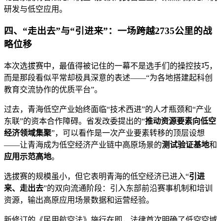
研发与低空应用。
四、“走出去”与“引进来”：一场跨越2735公里的战
略位移
本次选拔赛中，最值得被记住的一幕不是选手们的操控技巧，
而是那段看似平常却极具深意的表述——“为各地搭建起科创
教育交流协作的优质平台”。
过去，青海低空产业始终面临“技术西进”的人才瓶颈和“产业
东联”的资本合作障碍。省发改委提出的“
推动资源要素向低空
经济领域集聚
”，可以看作是一次产业要素转移的顶层设想
——让青海成为低空经济产业链中高原场景的
测试验证基地
和
应用示范高地
。
选拔赛的规模虽小，但它表明青海的低空经济已进入“
引进
来、走出去
”的双向流通阶段：引入东部前沿赛事机制和培训
资源，输出高原应用场景数据和运营经验。
新修订的《民用航空法》施行在即，法律首次明确了低空空域