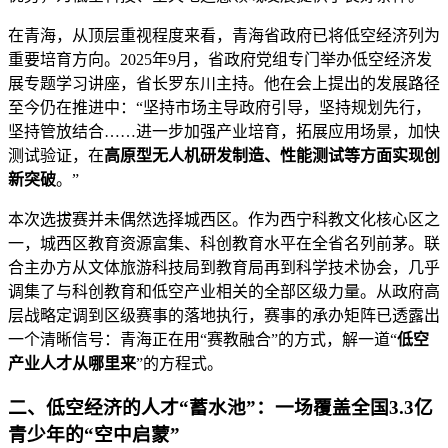
在青海，从顶层重视程度来看，青海省政府已将低空经济列为
重要培育方向。2025年9月，省政府党组专门举办低空经济发
展专题学习讲座，省长罗东川主持。他在会上提出的发展路径
至今仍在推进中：“坚持市场主导政府引导，坚持规划先行，
坚持管放结合……进一步加强产业培育，拓展应用场景，加快
测试验证，在
高原型无人机研发制造、性能测试等方面实现创
新突破
。”
本次选拔赛并未偶然选择城西区。作为西宁科教文化核心区之
一，城西区教育资源富集、科创教育水平在全省名列前茅。联
合主办方从文体旅游科技局到教育局再到科学技术协会，几乎
调集了与科创教育和低空产业相关的全部区级力量。从政府高
层战略定调到区级赛事的落地执行，赛事的承办矩阵已透露出
一个清晰信号：青海正在用“赛教融合”的方式，解一道“
低空
产业人才从哪里来
”的方程式。
二、低空经济的人才“蓄水池”：一场覆盖全国3.3亿
青少年的“空中启蒙”