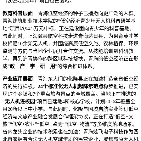
（2025-2030年）项目也已落地。
教育科普层面
：青海低空经济的种子已播撒向更广泛的人群。
青海建筑职业技术学院的“低空经济青少年无人机科普研学基
地”项目以94.5万元中标，正在建设面向青少年的科普基地。
与此同时，上海翼枭航空科技走进青海达日县，为果育英才学
校捐赠10余架无人机，并围绕高原低空文旅、农林植保、环境
监测等方向与当地企业展开合作交流。从技能培训到科研教
学，再到沪青协作的跨区域科技帮扶，青海的低空经济正在形
成“
政—产—学—研—用
”的综合推进体系。
产业应用层面
：青海东大门的化隆县正在加速打造全省低空经
济的先行样板。
24个标准化无人机起降示范点
稳步推进，已实
现17个乡镇和7个重点旅游景点的全域覆盖。当地正在推进的
“
无人机进校园
”项目已落地4所核心学校，计划2026年覆盖全
县20所以上中小学。与此同时，化隆与国城启航实业签订低空
经济与文旅产业融合发展合作框架协议，正在打造“低空+文
旅”“低空+农业”“低空+监测”“低空+物流”等多维度落地场景。
省内龙头企业的技术积累也在加速：青海炫飞电子科技作为西
北首家拥有合法无人机空域资质的民营企业，聚焦高原无人机