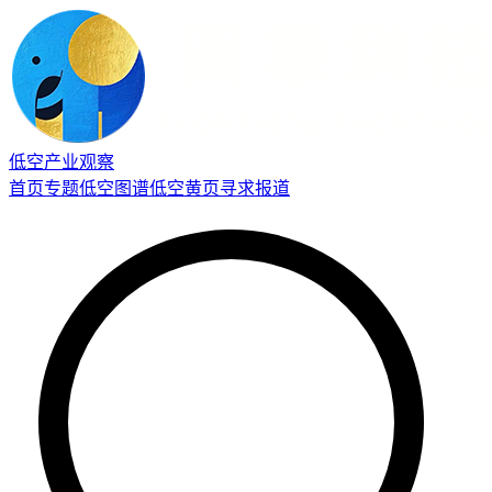
低空产业观察
首页
专题
低空图谱
低空黄页
寻求报道