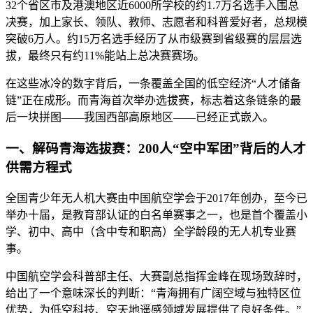
32个省区市及港澳地区近6000所学校的约1.7万名选手入围总
决赛，加上家长、领队、教师、志愿者和科普爱好者，总规模
突破6万人。约15万名选手经历了从市级赛到省级赛的层层选
拔，最终只有约11%能站上总决赛赛场。
在这些冰冷的数字背后，一条覆盖全国的低空经济“人才储备
链”正在成形。而青海首次举办选拔赛，标志着这条链条的最
后一块拼图——我国西部高原地区——已经正式嵌入。
一、解码青海选拔赛：200人“空中军团”背后的人才
供需方程式
全国青少年无人机大赛由中国航空学会于2017年创办，至今已
举办十届，是教育部认证的白名单赛事之一，也是首个覆盖小
学、初中、高中（含中专和职高）全学龄段的无人机专业赛
事。
中国航空学会科普部主任、大赛副总指挥金峰在现场致辞时，
给出了一个意味深长的判断：“青海拥有广阔空域与独特区位
优势，为低空科技、空天地遥感领域发展提供了良好条件。”