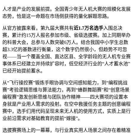
人才是产业的发展前提。全国青少年无人机大赛的规模化发展
态势，恰是这一命题在市场侧获得的量化解题思路。
从官方披露来看，第九届大赛共有
近1.7万名选手
入围总决
赛，累计约15万人报名参加市级、省级选拔赛。加上同期举办
的科普大会，总参与人数突破6万人。结合我国中小学生总数
超3.3亿的基数进行衡量，这个数字仍然很小，但趋势不可忽
视——当一个覆盖全国、直达区县、全学龄段的无人机专业赛
事体系已经建立并持续扩容时，低空经济行业的“人才蓄水池”
已经开始提前蓄水。
从“飞行操控赛”锻炼手眼协调与空间感知能力，到“编程挑战
赛”考验逻辑思维与算法能力，再到“蜂群舞蹈赛”和“创意场景
编程赛”激发创新思维与团队协作精神——四大赛项的设置本
身就是产业用人需求的投射。在空中救援任务主题的创意编程
赛中，选手们用代码呈现未来无人机的使用方式，实质上是行
业前沿需求对基础教育的提前“嫁接”。
选拔赛赛场上的一幕幕，与行业真实用人场景之间存在着精准