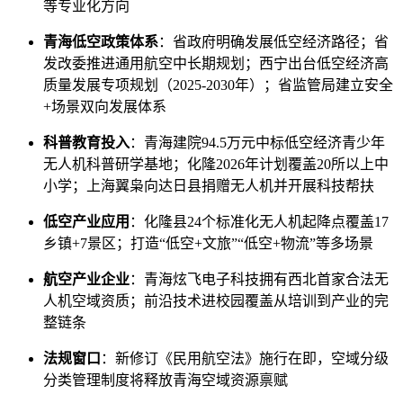
等专业化方向
青海低空政策体系
：省政府明确发展低空经济路径；省
发改委推进通用航空中长期规划；西宁出台低空经济高
质量发展专项规划（2025-2030年）；省监管局建立安全
+场景双向发展体系
科普教育投入
：青海建院94.5万元中标低空经济青少年
无人机科普研学基地；化隆2026年计划覆盖20所以上中
小学；上海翼枭向达日县捐赠无人机并开展科技帮扶
低空产业应用
：化隆县24个标准化无人机起降点覆盖17
乡镇+7景区；打造“低空+文旅”“低空+物流”等多场景
航空产业企业
：青海炫飞电子科技拥有西北首家合法无
人机空域资质；前沿技术进校园覆盖从培训到产业的完
整链条
法规窗口
：新修订《民用航空法》施行在即，空域分级
分类管理制度将释放青海空域资源禀赋