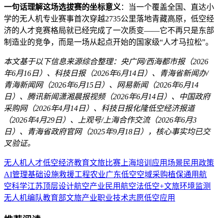
一句话理解这场选拔赛的坐标意义
：当一个覆盖全国、直达小
学的无人机专业赛事首次穿越2735公里落地青藏高原，低空经
济的人才竞赛格局就已经完成了一次质变——它不再只是东部
制造业的竞争，而是一场从起点开始的国家级“人才马拉松”。
本文基于以下信息来源综合整理：央广网/西海都市报（2026
年6月16日）、科技日报（2026年6月14日）、青海省新闻办/
青海新闻网（2026年6月15日）、网易新闻（2026年6月14
日）、腾讯新闻潇湘晨报视频（2026年6月14日）、中国政府
采购网（2026年4月14日）、科技日报化隆低空经济报道
（2026年4月29日）、上观号/上海合作交流（2026年6月3
日）、青海省政府官网（2025年9月18日），核心事实均已交
叉验证。
无人机
人才
低空经济
教育
文旅
比赛
上海
培训
应用场景
民用
政策
AI
管理
基础设施
救援
工程
农业
广东
低空空域
采购
植保
通用航
空
科学
江苏
顶层设计
航空产业
民用航空法
低空+文旅
环境监测
无人机编队
教育部
文旅产业
职业技术
志愿
低空应用