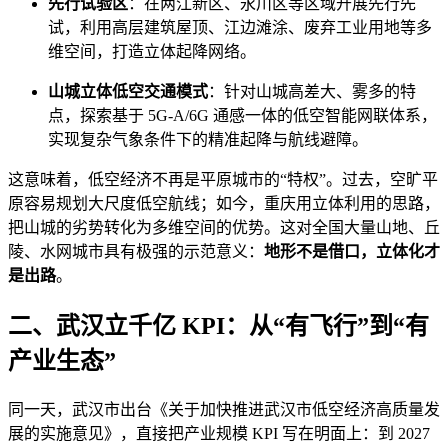
先行试验区
：在两江新区、永川区等区域开展先行先
试，利用高层建筑屋顶、江边滩涂、废弃工业用地等多
维空间，打造立体起降网络。
山城立体低空交通模式
：针对山城高差大、雾多的特
点，探索基于 5G-A/6G 通感一体的低空智能网联体系，
实现复杂气象条件下的精准起降与航线避障。
这意味着，低空经济不再是平原城市的“特权”。过去，空旷平
原容易规划大尺度低空航线；如今，重庆用立体利用的思路，
把山城的劣势转化为多维空间的优势。这对全国大量山地、丘
陵、水网城市具有极强的示范意义：
地形不是借口，立体化才
是出路
。
二、武汉立千亿 KPI：从“有飞行”到“有
产业生态”
同一天，武汉市出台《关于加快推进武汉市低空经济高质量发
展的实施意见》，直接把产业规模 KPI 写在明面上：到 2027