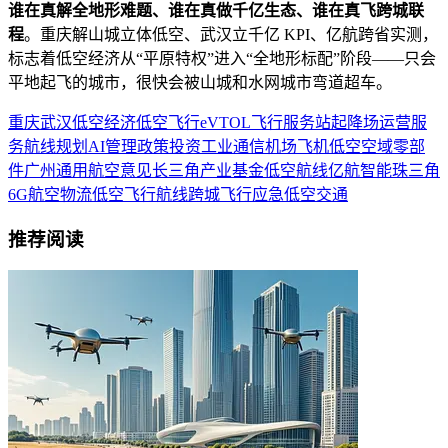
谁在真解全地形难题、谁在真做千亿生态、谁在真飞跨城联
程
。重庆解山城立体低空、武汉立千亿 KPI、亿航跨省实测，
标志着低空经济从“平原特权”进入“全地形标配”阶段——只会
平地起飞的城市，很快会被山城和水网城市弯道超车。
重庆
武汉
低空经济
低空飞行
eVTOL
飞行服务站
起降场
运营服
务
航线规划
AI
管理
政策
投资
工业
通信
机场
飞机
低空空域
零部
件
广州
通用航空
意见
长三角
产业基金
低空航线
亿航智能
珠三角
6G
航空物流
低空飞行航线
跨城飞行
应急
低空交通
推荐阅读