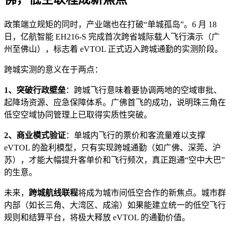
政策端立规矩的同时，产业端也在打破“单城孤岛”。6 月 18
日，亿航智能 EH216-S 完成首次跨省城际载人飞行演示（广
州至佛山），标志着 eVTOL 正式迈入跨城通勤的实测阶段。
跨城实测的意义在于两点：
1、突破行政壁垒
：跨城飞行意味着要协调两地的空域审批、
起降场资源、应急保障体系。广佛首飞的成功，说明珠三角在
低空空域协同管理上已取得实质性突破。
2、商业模式验证
：单城内飞行的票价和客流量难以支撑
eVTOL 的盈利模型，只有实现跨城通勤（如广佛、深莞、沪
苏），才能大幅提升客单价和飞行频次，真正跑通“空中大巴”
的生意。
未来，
跨城航线联程
将成为城市间低空合作的新焦点。城市群
内部（如长三角、大湾区、成渝）如果能建立统一的低空飞行
规则和结算平台，将极大释放 eVTOL 的通勤价值。