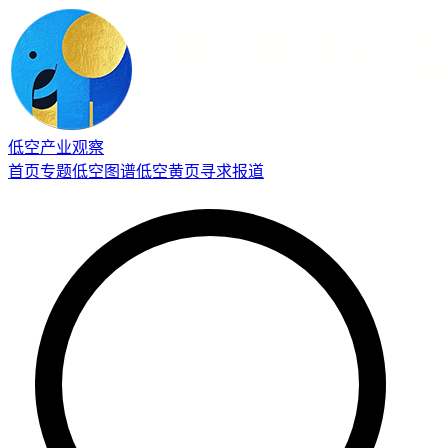
低空产业观察
首页
专题
低空图谱
低空黄页
寻求报道