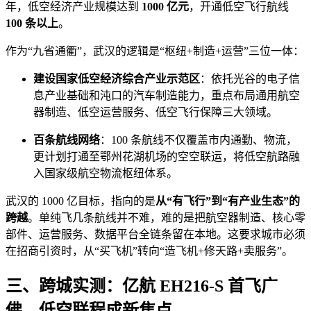
年，低空经济产业规模达到
1000 亿元
，开通低空飞行航线
100 条以上
。
作为“九省通衢”，武汉的逻辑是“枢纽+制造+运营”三位一体：
建设国家低空经济综合产业示范区
：依托光谷的电子信
息产业基础和沌口的汽车制造能力，重点布局通用航空
器制造、低空运营服务、低空飞行保障三大领域。
百条航线网络
：100 条航线不仅覆盖市内通勤、物流，
更计划打通至鄂州花湖机场的空空联运，将低空航路融
入国家级航空物流枢纽体系。
武汉的 1000 亿目标，指向的是
从“有飞行”到“有产业生态”的
跨越
。单纯飞几条航线并不难，难的是把航空器制造、核心零
部件、运营服务、数据平台全链条留在本地。这要求城市必须
在招商引资时，从“买飞机”转向“造飞机+修天路+卖服务”。
三、跨城实测：亿航 EH216-S 首飞广
佛，低空联程成新焦点