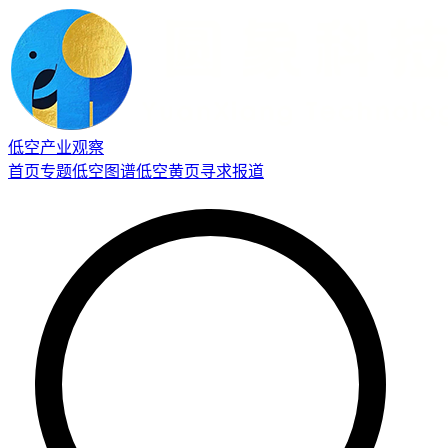
低空产业观察
首页
专题
低空图谱
低空黄页
寻求报道