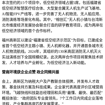
本次签约的15个项目中，低空经济领域占据5席，包括福建省
低空经济智慧医疗综合体、大型复合翼无人机生产试飞基地、
AI智能FPV产线等，进一步完善了无人机物流、无人船应用、
消防演练等场景化布局。其中，“榕创汇”无人机小镇与台湾新
北市维度经济发展协会联合打造的研学教育项目，成为两岸在
低空经济领域的首个合作标杆。
福州高新区以建设“福建省低空经济示范区”为目标，已建成全
省首个低空经济主题小镇、无人机孵化器，并开通首条城市无
人机物流航线。2024年，其组织的130米高层消防无人机灭火
实战演练创下全国规模纪录。此次两岸合作项目将聚焦技术研
发、人才培养与产业孵化，为低空经济注入新动能。
营商环境获企业点赞 政企同频共振
会上，高新区为纳税大户及产教联合体授牌，并发布人才政
策、基金扶持方案及科技成果。企业家代表高度评价区域营商
环境。飞越快线科技副总经理田和兵用“最懂、最快、最匹配”
概括体验：“政府团队专业度领先，7个工作日内完成企业落地
流程，产业集群高度匹配发展需求。”