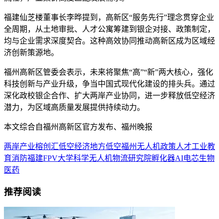
福建仙芝楼董事长李晔提到，高新区“服务先行”理念贯穿企业
全周期，从土地审批、人才公寓筹建到银企对接、政策制定，
均与企业需求深度契合。这种高效协同推动高新区成为区域经
济创新策源地。
福州高新区管委会表示，未来将聚焦“高”“新”两大核心，强化
科技创新与产业升级，争当中国式现代化建设的排头兵。通过
深化政校银企合作、扩大两岸产业协同，进一步释放低空经济
潜力，为区域高质量发展提供持续动力。
本文综合自福州高新区官方发布、福州晚报
两岸产业
榕创汇
低空经济
地方低空
福州
无人机
政策
人才
工业
教
育
消防
福建
FPV
大学
科学
无人机物流
研究院
孵化器
AI
电芯
生物
医药
推荐阅读