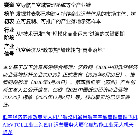
赛道
空导航与空域管理系统等全产业链
榜单
发掘并表彰已构建可持续商业运营体系的市场主体，树
初衷
立可复制、可推广的产业落地示范样本
行业
从“技术研发”向“规模化商业运营”过渡的关键周期
阶段
产业
低空经济从“政策热”加速转向“商业落地”
信号
本文基于以下信息来源综合整理：亿欧网《2026中国低空经济
商业落地标杆企业TOP20》正式发布（2026年6月28日）、搜
狐同题报道（2026年6月28日）、第四届低空（苏州）产业创
新生态大会公开信息、亿欧《2025中国低空经济商业落地
TOP20》榜单（2025年12月8日）等，核心事实均已交叉验
证。
低空经济
苏州
政策
无人机
导航
整机
通用航空
空域管理
管理
飞机
AI
eVTOL
工业
上海
四川
运营服务
大疆
亿航智能
工业无人机
天
际龙