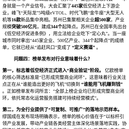
身就是一个产业信号。大会汇聚了
445家
低空经济上下游企
业，峰飞“天际龙”5吨级eVTOL、时代飞鹏“金牛座”大型无人
机等
16款
新品集中亮相。苏州已集聚相关企业
超500家
，产业
规模
突破500亿元
，建成
344个
起降点。苏州已在全国率先出台
《低空经济促进条例》，用立法给企业吃下“定心丸”。当一座
城市同时拿出“445家企业、500亿产业、344个起降点”的成绩
单，它就已经从“追赶风口”变成了
“定义赛道”
。
问题四：榜单发布对行业意味着什么？
第一，标志着低空经济正式进入“商业验证”阶段。
亿欧榜单
的核心筛选标准是“已形成完整商业闭环”，这意味着行业关注
点正在从“谁能造出更好的飞机”切换到
“谁能用飞机赚到钱”
。正如榜单发布词所言：“全部上榜企业均已形成完整商业闭
环，依托常态化运营服务搭建可持续经营模式”。
第二，为全行业提供了“可复制、可推广”的落地示范样本。
缪国成在发布现场明确表示，榜单的核心价值在于“以标杆引
领产业发展，带动产业链各类经营主体深化场景落地实践，协