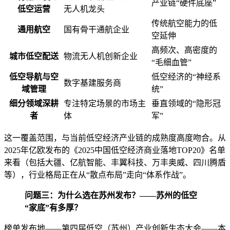
产业链“硬件底座”
低空运营
无人机龙头
传统航空能力的低
通用航空
国有骨干通航企业
空延伸
高频次、高密度的
城市低空配送
物流无人机创新企业
“毛细血管”
低空导航与空
低空经济的“神经系
数字基建服务商
域管理
统”
细分领域深耕
专注特定场景的市场主
垂直领域的“隐形冠
者
体
军”
这一覆盖范围，与当前低空经济产业链的成熟度高度吻合。从
2025年亿欧发布的《2025中国低空经济商业落地TOP20》名单
来看（包括大疆、亿航智能、丰翼科技、万丰奥威、四川腾盾
等），行业格局正在从“散点布局”走向“体系作战”。
问题三：为什么选在苏州发布？——苏州的低空
“家底”有多厚？
榜单发布地——第四届低空（苏州）产业创新生态大会——本