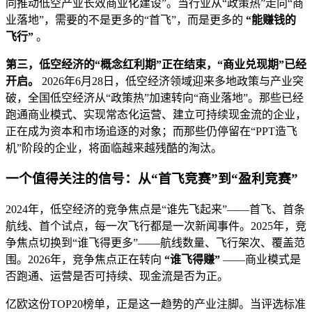
同推动低空产业长效商业化建设”。当行业从“政策热”走向“商
业落地”，需要的不是更多的“首飞”，而是更多的
“能赚钱的
飞行”
。
第三，低空经济的“概念红利期”正在结束，“商业兑现期”已经
开启。
2026年6月28日，低空经济领域迎来多地政策与产业突
破，全国低空经济从“政策热”加速转向“商业落地”。那些已经
跑通商业模式、实现常态化运营、建立可持续现金流的企业，
正在成为资本和市场追逐的对象；而那些仍停留在“PPT造飞
机”阶段的企业，将面临越来越残酷的淘汰。
一个值得关注的信号：从“首飞竞赛”到“盈利竞赛”
2024年，低空经济的竞争焦点是“谁先飞起来”——首飞、首条
航线、首个试点，每一次飞行都是一次新闻事件。2025年，竞
争焦点切换到“谁飞得更多”——航线数量、飞行架次、覆盖范
围。2026年，竞争焦点正在转向
“谁飞得赚”
——商业模式是
否跑通、运营是否可持续、现金流是否为正。
亿欧这份TOP20榜单，正是这一趋势的产业注脚。当评选标准