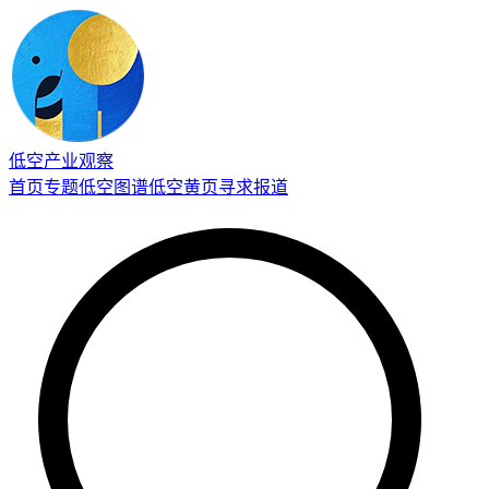
低空产业观察
首页
专题
低空图谱
低空黄页
寻求报道