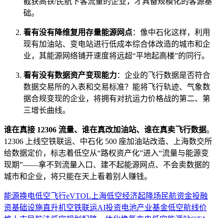
截获高铁/民航下客流量的企业，才具备规模化的客源基
础。
看有没有降维复用存量能源网点
：像中石化这样，利用
现有加油站、变电站进行低成本综合体改造的城市和企
业，其能源网络铺开速度将远超“平地起高楼”的同行。
看有没有数据资产变现能力
：企业的飞行数据是否符合
数据交易所的入表和交易标准？能将飞行轨迹、气象数
据合规变现的企业，将拥有对抗运力价格战的第二、第
三增长曲线。
谁在真接 12306 流量、谁在真改加油站、谁在真卖飞行数据
。
12306 上线空铁联运、中石化 500 座加油站改造、上海数交所
给数据定价，标志着低空从“路权资产化”进入“流量与能源变
现期”——拿不到流量入口、建不起能源网点、不会卖数据的
城市和企业，将只能在天上看着别人赚钱。
能源
换电
低空飞行
eVTOL
上海
低空经济
起降场
民航
资金
投融
资
基础设施
直升机
空铁联运
AI
投资
电池
产业基金
低空航线
价