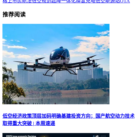
格
上市
民航法
低空规划
起降一体化
换氢
充电
低空能源站
OTA
推荐阅读
低空经济政策顶层加码明确基建投资方向；国产航空动力技术
取得重大突破 | 本周速递