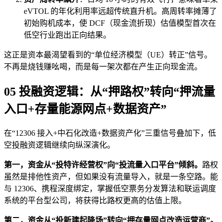
eVTOL 的年化利用率远超传统直升机。高周转率摊薄了
初始购机成本，使 DCF（现金流折现）估值模型首次在
低空行业跑出正向结果。
这正是资本最渴望看到的“单位经济模型（UE）转正”信号。
不再是烧钱赚吆喝，而是每一架次都在产生正向现金流。
05 投融资逻辑：从“押路权”转向“押流量
入口+存量能源网点+数据资产”
在“12306 接入+中石化改造+数据资产化”三重信号叠加下，低
空投融资逻辑继续向纵深演化。
第一，资金从“投特许经营权”向“投流量入口平台”倾斜。
路权
虽然是排他性资产，但如果没有流量导入，就是一条空路。能
与 12306、携程深度绑定，掌握低空票务分发算法和联运调度
系统的平台型公司，将获得比路权更高的估值上限。
第二，资金从“投新建起降场”转向“押存量网点改造运营商”。