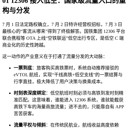
01 12306 接入低空：国家级流量入口的重
构与分发
7 月 1 日法定路权确立，7 月 2 日特许经营权招标，7 月 3 日
最核心的“客流从哪来”得到了终极解答。国铁集团 12306 平台
联合携程等 OTA 上线“空铁联运”低空出行专区，是低空 C 端
商业化的历史性跨越。
这一动作的产业意义在于打通了流量分发的大动脉：
一票到底
：旅客购买高铁票时，系统自动推荐接驳的
eVTOL 航班，实现“干线高铁+低空支线”的一票结算与
行李直挂，极大降低了用户决策与换乘成本。
时刻表深度绑定
：低空航班时刻必须与高铁到发时刻精
准匹配。这意味着，谁能进入 12306 系统，谁就能截获
高铁下车的海量商旅流量；进不去的，只能靠自有 APP
苦苦获客。
流量平权与倾斜
：在传统民航业，航线收益高度依赖