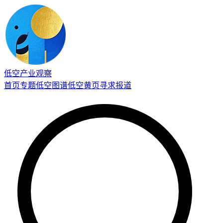
低空产业观察
首页
专题
低空图谱
低空黄页
寻求报道