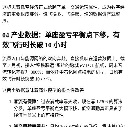
这标志着低空经济正式跨越了单一交通运输属性，成为数字经
济的重要组成部分。谁飞得多、飞得密，谁的数据资产就越
厚。
04 产业数据：单座盈亏平衡点下移，有
效飞行时长破 10 小时
流量入口与能源网络的双向奔赴，直接反映在运营数据上。截
至 7 月初，接入“空铁联运”系统的跨城 eVTOL 航线，周末客
流转化率提升 300%；而依托中石化网点换电的机型，日均有
效飞行时长突破 10 小时。
这两个数据意味着商业模型的根本性改善：
客流有保障
：过去满载率靠天收，现在靠 12306 的算法
分发，单座盈亏平衡点大幅下移，低空通勤真正具备了
经济学意义上的可持续性。
资产周转率飙升
：日均 10 小时的有效飞行，意味着单架