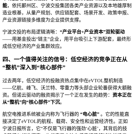
能
，依托鄞州区、宁波交投集团各类产业资源以及本地雄厚制
造业根基，从量产规划、供应链配套、场景开发、政策申报、
产业资源链接多维度为企业提供支撑。
宁波交投的布局逻辑清晰：
“产业平台+产业资本”双轮驱动
——用基金投出“链主”企业，用平台吸引上下游配套，最终形
成低空经济的产业集群效应。
四、一个值得关注的信号：低空经济的竞争正在从
“整机”深入到“核心部件”
过去两年，低空经济的投融资热点集中在eVTOL整机制造
——亿航、峰飞、沃兰特、零重力等头部企业轮番获得大额融
资。但诺云驱动的融资揭示了一个正在发生的趋势：
资本正在
从“整机”向“核心部件”下沉
。
航空电推进系统被业内称为飞行器的
“电心脏”
。它的性能直
接决定了eVTOL的航程、载荷、安全性和运营经济性。正如
宁波日报所言，它“不仅是飞行器的强劲‘心脏’，其背后的技