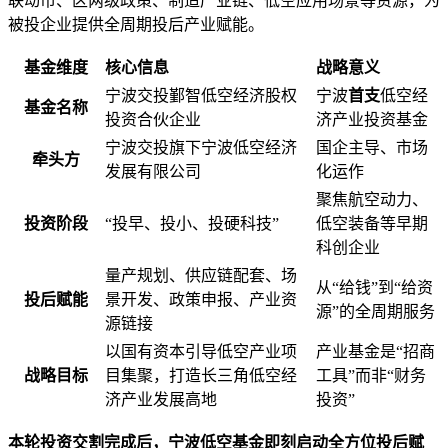
联动市、区两级政策、制造产业链、低空应用场景等资源，为
被投企业提供全周期投后产业赋能。
基金维度
核心信息
战略意义
宁波交投鄞智低空经济股权
宁波
首支
低空经
基金名称
投资合伙企业
济产业投资基金
宁波交投旗下宁波低空经济
国企主导、市场
牵头方
发展有限公司
化运作
聚焦航空动力、
投资阶段
“投早、投小、投硬科技”
低空装备等早期
科创企业
量产规划、供应链配套、场
从“给钱”到“给资
投后赋能
景开发、政策申报、产业资
源”的全周期服务
源链接
以国有资本引导低空产业项
产业基金是“招商
战略目标
目集聚，打造长三角低空经
工具”而非“财务
济产业发展高地
投资”
本轮投资交割完成后，宁波低空基金即刻启动全方位投后赋