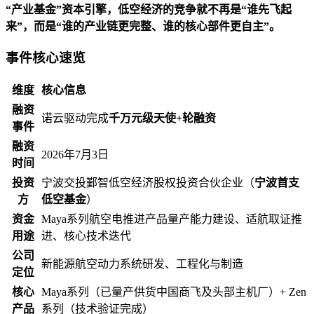
“产业基金”资本引擎，低空经济的竞争就不再是“谁先飞起
来”，而是“谁的产业链更完整、谁的核心部件更自主”。
事件核心速览
维度
核心信息
融资
诺云驱动完成
千万元级天使+轮融资
事件
融资
2026年7月3日
时间
投资
宁波交投鄞智低空经济股权投资合伙企业（
宁波首支
方
低空基金
）
资金
Maya系列航空电推进产品量产能力建设、适航取证推
用途
进、核心技术迭代
公司
新能源航空动力系统研发、工程化与制造
定位
核心
Maya系列（已量产供货中国商飞及头部主机厂）+ Zen
产品
系列（技术验证完成）