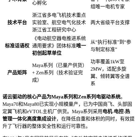
心孵化
组唯一电机专家
浙江省多电飞机技术重点
技术平台
实验室、航空电气化技术
两大省级平台支撑
浙江省工程研究中心
《电动航空器电推进系统
从“执行标准”到“参
标准话语权
通用要求》团体标准
唯一
与制定标准”
初创起草单位
功率覆盖1kW至
Maya系列（已量产供货）
2MW，适配多旋
产品矩阵
+ Zen系列（技术验证完
翼、倾转翼等全谱
成）
系
诺云驱动的核心产品为Maya系列和Zen系列电驱动系统
。
Maya70和Maya80已实现小规模量产，已为中国商飞、头部固
定翼飞机和eVTOL主机厂供货。Maya系列采用
电机-电控-热
管理一体化高度集成设计
，在降低自重和体积的同时，有效提
升了飞行器的整体安全性和运行可靠性。