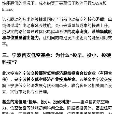
性能翻倍的情况下，成本约等于甚至低于欧洲同行YASA和
Emrax。
诺云驱动的技术路线精准回应了当前电动航空的
核心矛盾
：单
纯通过增加电池来延长续航，会带来重量与成本的快速上升。
更现实的路径是通过优化电驱动系统的
功率密度、系统集成度
和单位重量输出能力
，让相同的电池发挥出更高的能量利用效
率。
三、宁波首支低空基金：为什么“投早、投小、投硬
科技”？
此次投资的
宁波交投鄞智低空经济股权投资合伙企业（有限合
伙）
，是
宁波首支低空经济产业投资基金
。该基金由宁波交投
旗下宁波低空经济发展有限公司牵头，联合鄞州区相关国企设
立，实行市场化专业管理。
基金的定位是“投早、投小、投硬科技”
——重点投资航空动
力、低空装备等领域初创科创企业。除股权投资外，基金还可