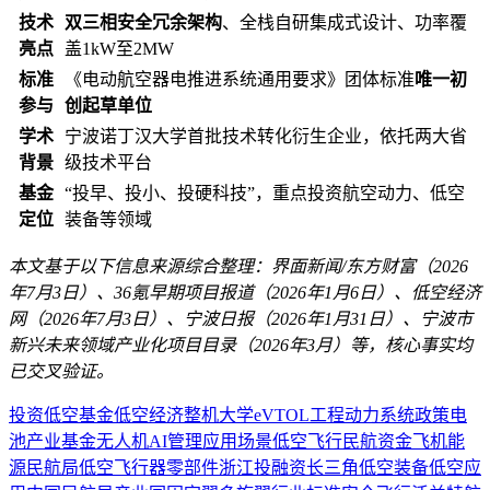
技术
双三相安全冗余架构
、全栈自研集成式设计、功率覆
亮点
盖1kW至2MW
标准
《电动航空器电推进系统通用要求》团体标准
唯一初
参与
创起草单位
学术
宁波诺丁汉大学首批技术转化衍生企业，依托两大省
背景
级技术平台
基金
“投早、投小、投硬科技”，重点投资航空动力、低空
定位
装备等领域
本文基于以下信息来源综合整理：界面新闻/东方财富（2026
年7月3日）、36氪早期项目报道（2026年1月6日）、低空经济
网（2026年7月3日）、宁波日报（2026年1月31日）、宁波市
新兴未来领域产业化项目目录（2026年3月）等，核心事实均
已交叉验证。
投资
低空基金
低空经济
整机
大学
eVTOL
工程
动力系统
政策
电
池
产业基金
无人机
AI
管理
应用场景
低空飞行
民航
资金
飞机
能
源
民航局
低空飞行器
零部件
浙江
投融资
长三角
低空装备
低空应