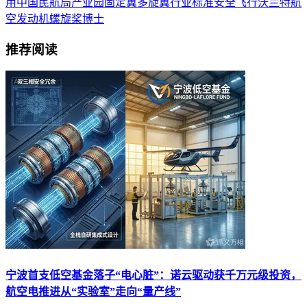
用
中国民航局
产业园
固定翼
多旋翼
行业标准
安全飞行
沃兰特
航
空发动机
螺旋桨
博士
推荐阅读
宁波首支低空基金落子“电心脏”：诺云驱动获千万元级投资，
航空电推进从“实验室”走向“量产线”