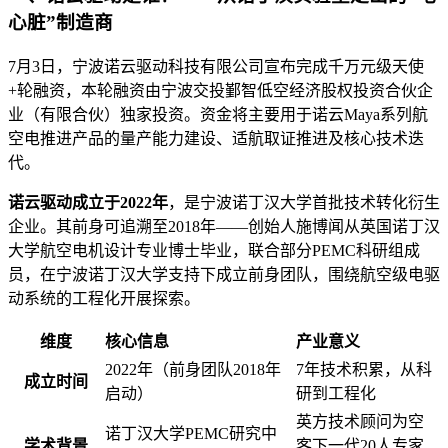
心脏”制造商
7月3日，宁波诺云驱动科技有限公司宣布完成千万元级天使
+轮融资，本轮融资由宁波交投鄞智低空经济股权投资合伙企
业（有限合伙）独家投资。资金将主要用于诺云Maya系列航
空电推进产品的量产能力建设、适航取证推进及核心技术迭
代。
诺云驱动成立于2022年
，是宁波诺丁汉大学首批技术转化衍生
企业。其前身可追溯至2018年——创始人施博闻从英国诺丁汉
大学航空电机设计专业博士毕业，联合部分PEMC科研组成
员，在宁波诺丁汉大学支持下成立前身团队，围绕航空级电驱
动系统的工程化开展探索。
维度
核心信息
产业意义
2022年（前身团队2018年
7年技术积累，从科
成立时间
启动）
研到工程化
英方技术顾问为空
诺丁汉大学PEMC研究中
学术背景
客下一代20人专家