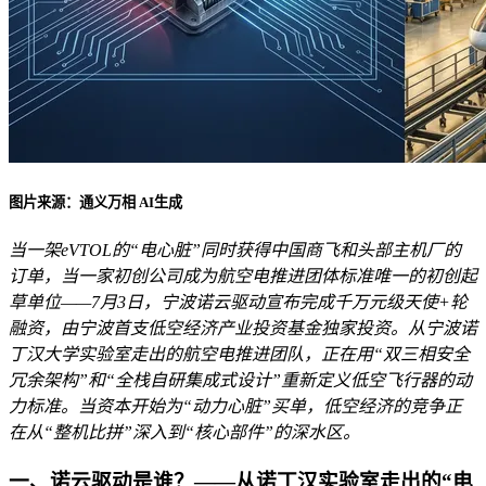
图片来源：通义万相 AI生成
当一架eVTOL的“电心脏”同时获得中国商飞和头部主机厂的
订单，当一家初创公司成为航空电推进团体标准唯一的初创起
草单位——7月3日，宁波诺云驱动宣布完成千万元级天使+轮
融资，由宁波首支低空经济产业投资基金独家投资。从宁波诺
丁汉大学实验室走出的航空电推进团队，正在用“双三相安全
冗余架构”和“全栈自研集成式设计”重新定义低空飞行器的动
力标准。当资本开始为“动力心脏”买单，低空经济的竞争正
在从“整机比拼”深入到“核心部件”的深水区。
一、诺云驱动是谁？——从诺丁汉实验室走出的“电