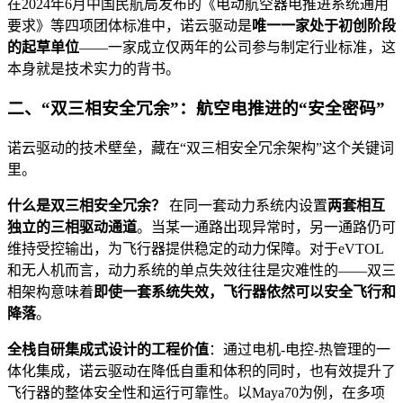
在2024年6月中国民航局发布的《电动航空器电推进系统通用
要求》等四项团体标准中，诺云驱动是
唯一一家处于初创阶段
的起草单位
——一家成立仅两年的公司参与制定行业标准，这
本身就是技术实力的背书。
二、“双三相安全冗余”：航空电推进的“安全密码”
诺云驱动的技术壁垒，藏在“双三相安全冗余架构”这个关键词
里。
什么是双三相安全冗余？
在同一套动力系统内设置
两套相互
独立的三相驱动通道
。当某一通路出现异常时，另一通路仍可
维持受控输出，为飞行器提供稳定的动力保障。对于eVTOL
和无人机而言，动力系统的单点失效往往是灾难性的——双三
相架构意味着
即使一套系统失效，飞行器依然可以安全飞行和
降落
。
全栈自研集成式设计的工程价值
：通过电机-电控-热管理的一
体化集成，诺云驱动在降低自重和体积的同时，也有效提升了
飞行器的整体安全性和运行可靠性。以Maya70为例，在多项