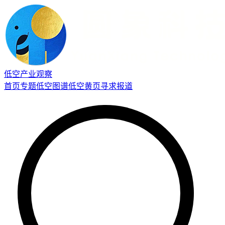
低空产业观察
首页
专题
低空图谱
低空黄页
寻求报道