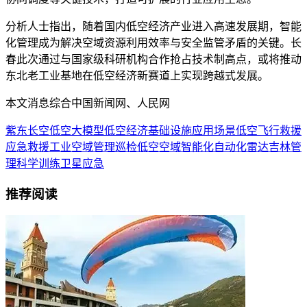
分析人士指出，随着国内低空经济产业进入高速发展期，智能
化管理成为解决空域资源利用效率与安全监管矛盾的关键。长
春此次通过与国家级科研机构合作抢占技术制高点，或将推动
东北老工业基地在低空经济新赛道上实现跨越式发展。
本文消息综合中国新闻网、人民网
紫东长空
低空大模型
低空经济
基础设施
应用场景
低空飞行
救援
应急救援
工业
空域管理
巡检
低空空域
智能化
自动化
雷达
吉林
管
理
科学
训练
卫星
应急
推荐阅读