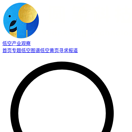
低空产业观察
首页
专题
低空图谱
低空黄页
寻求报道