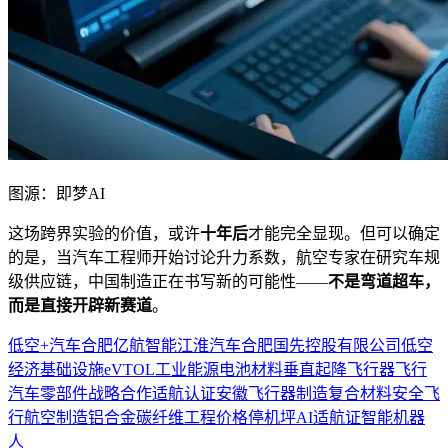
图源：即梦AI
这场跨界实验的价值，或许
十年后
才能完全显现。但可以确定
的是，当汽车工程师开始讨论升力系数，航空专家在研究车规
级供应链，中国制造正在书写新的可能性——
不是弯道超车，
而是直接开辟新赛道
。
低空+汽车
合肥
亿航智能
江淮汽车
合肥国先控股有限公司
低空
经济
基础设施
eVTOL
工业
能源
电池
材料
垂直起降飞行器
飞行
汽车
零部件
战略合作
适航认证
安徽
飞行器制造
复合材料
安全飞
行
航空制造
铝合金
碳纤维
工程
价格
停机坪
AI
适航证
智能机器
人