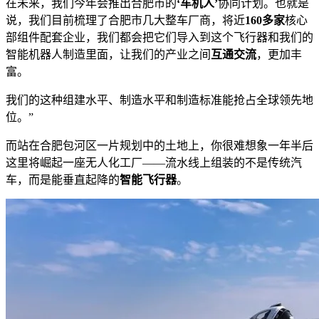
在未来，我们今年会推出合肥市的
‘
车机人’
协同计划。也就是
说，我们目前梳理了合肥市几大整车厂商，将近
160多家
核心
部组件配套企业，我们都会把它们导入到这个飞行器和我们的
智能机器人制造里面，让我们的产业之间
互通交流
，更加丰
富。
我们的这种组建水平、制造水平和制造标准能抢占全球领先地
位。”
而站在合肥包河区一片规划中的土地上，你很难想象一年半后
这里将崛起一座无人化工厂——流水线上组装的不是传统汽
车，而是能垂直起降的
智能飞行器
。