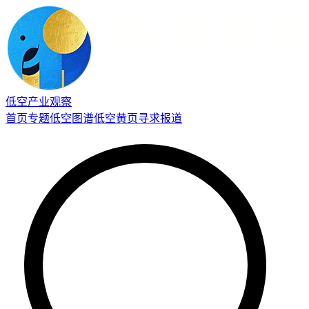
低空产业观察
首页
专题
低空图谱
低空黄页
寻求报道