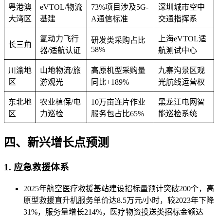
粤港澳
eVTOL/物流
73%项目涉及5G-
深圳城市空中
大湾区
基建
A通信标准
交通指挥系
氢动力飞行
上海eVTOL适
研发类采购占比
长三角
58%
器/适航认证
航测试中心
川渝地
山地物流/旅
高原机型采购量
九寨沟景区观
区
游观光
同比+189%
光航线运营权
东北地
农业植保/电
10万亩连片作业
黑龙江电网智
区
力巡检
服务包占比65%
能巡检系统
四、新兴增长点预测
1. ‌应急救援体系‌
2025年航空医疗救援基站建设招标量预计突破200个，高
原型救援直升机服务单价达8.5万元/小时，较2023年下降
31%‌，服务量增长214%，医疗物资投送类招标金额达