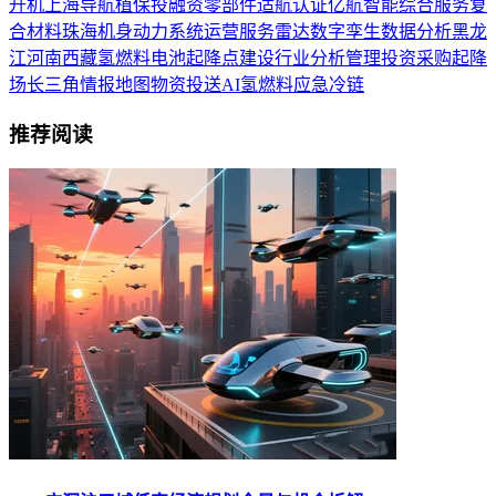
升机
上海
导航
植保
投融资
零部件
适航认证
亿航智能
综合服务
复
合材料
珠海
机身
动力系统
运营服务
雷达
数字孪生
数据分析
黑龙
江
河南
西藏
氢燃料电池
起降点建设
行业分析
管理
投资
采购
起降
场
长三角
情报
地图
物资投送
AI
氢燃料
应急
冷链
推荐阅读