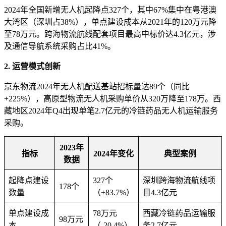
2024年全国新增无人机起降点327个，其中67%集中在粤港澳
大湾区（深圳占38%），单点建设成本从2021年的120万元降
至78万元‌。跨海物流航线配套项目最高中标价达4.3亿元，涉
及通信导航系统采购占比41%‌。
2. ‌运营模式创新‌
京东物流2024年无人机配送基站招标量达89个（同比
+225%），高原型物流无人机采购单价从320万降至178万。西
藏地区2024年Q4出现单笔2.7亿元的冷链药品无人机运输服务
采购‌。
2023年
指标
2024年变化
典型案例
数据
起降点建设
327个
深圳跨海物流航线项
178个
数量
（+83.7%）
目4.3亿元‌
单点建设成
78万元
西藏冷链药品运输服
98万元
本
（-20.4%）
务2.7亿元‌