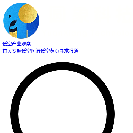
低空产业观察
首页
专题
低空图谱
低空黄页
寻求报道