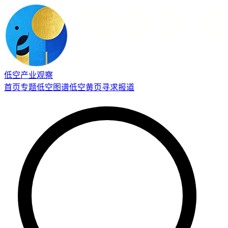
低空产业观察
首页
专题
低空图谱
低空黄页
寻求报道