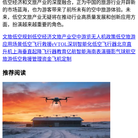
低空经济和文旅产业的深度融合，正为中国的旅游行业开辟新
的市场蓝海，也为游客带来了前所未有的空中旅游体验。未
来，低空文旅产业无疑将在推动行业高质量发展和创新应用方
面，扮演越来越重要的角色。
文旅
低空规划
低空经济
文旅产业
空中游览
无人机
政策
低空旅游
应用场景
低空飞行
救援
eVTOL
深圳
智能化
低空飞行器
北京
直
升机
上海
垂直起降飞行器
教育
亿航智能
海南
表演
摄影
气球
航空
旅游
低空救援
管理
资金
飞机
定制
推荐阅读