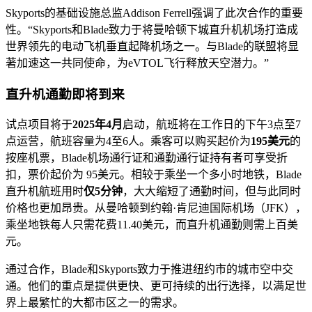
Skyports的基础设施总监Addison Ferrell强调了此次合作的重要
性。“Skyports和Blade致力于将曼哈顿下城直升机机场打造成
世界领先的电动飞机垂直起降机场之一。与Blade的联盟将显
著加速这一共同使命，为eVTOL飞行释放天空潜力。”
直升机通勤即将到来
试点项目将于
2025年4月
启动，航班将在工作日的下午3点至7
点运营，航班容量为4至6人。乘客可以购买起价为
195美元
的
按座机票，Blade机场通行证和通勤通行证持有者可享受折
扣，票价起价为 95美元。相较于乘坐一个多小时地铁，Blade
直升机航班用时
仅5分钟
，大大缩短了通勤时间，但与此同时
价格也更加昂贵。从曼哈顿到约翰·肯尼迪国际机场（JFK），
乘坐地铁每人只需花费11.40美元，而直升机通勤则需上百美
元。
通过合作，Blade和Skyports致力于推进纽约市的城市空中交
通。他们的重点是提供更快、更可持续的出行选择，以满足世
界上最繁忙的大都市区之一的需求。