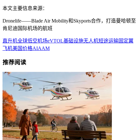
本文主要信息来源：
Dronelife——Blade Air Mobility和Skyports合作，打造曼哈顿至
肯尼迪国际机场的航班
直升机
全球低空
机场
eVTOL
基础设施
无人机
短途运输
固定翼
飞机
美国
价格
AI
AAM
推荐阅读