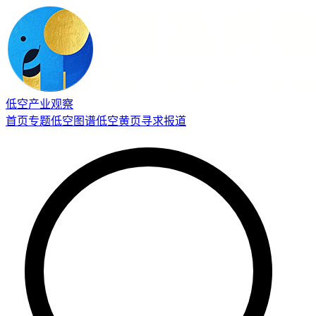
低空产业观察
首页
专题
低空图谱
低空黄页
寻求报道