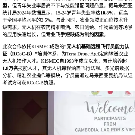
型
，但青年失业率居高不下与技能错配问题凸显。据马来西亚
统计局2024年数据显示，15-24岁青年失业率达
10.8%
，远高
于全国平均水平的3.5%。与此同时，农业领域正面临技术升
级需求，无人机在农药精准喷洒、农田测绘、作物监测等场景
的应用快速增长，但
专业飞手短缺成为制约因素
。
此次合作依托KISMEC成熟的
“
无人机基础远程飞行员能力认
证（RCoC-B）”
培训体系，为Terra Drone Agri定向输送农业
无人机操作人才。KISMEC自1993年成立以来，累计培养超
1.8万名
技能人才，其无人机课程涵盖飞行法规、多光谱数据
分析、精准农业操作等模块，学员需通过马来西亚民航局认证
考试方可获RCoC-B执照。