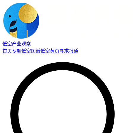
低空产业观察
首页
专题
低空图谱
低空黄页
寻求报道