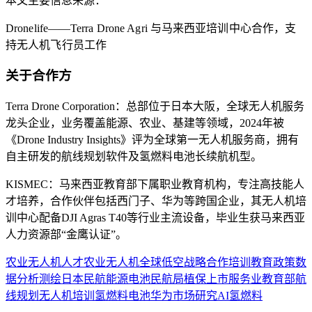
本文主要信息来源：
Dronelife——Terra Drone Agri 与马来西亚培训中心合作，支
持无人机飞行员工作
关于合作方
Terra Drone Corporation：总部位于日本大阪，全球无人机服务
龙头企业，业务覆盖能源、农业、基建等领域，2024年被
《Drone Industry Insights》评为全球第一无人机服务商，拥有
自主研发的航线规划软件及氢燃料电池长续航机型。
KISMEC：马来西亚教育部下属职业教育机构，专注高技能人
才培养，合作伙伴包括西门子、华为等跨国企业，其无人机培
训中心配备DJI Agras T40等行业主流设备，毕业生获马来西亚
人力资源部“金鹰认证”。
农业
无人机
人才
农业无人机
全球低空
战略合作
培训
教育
政策
数
据分析
测绘
日本
民航
能源
电池
民航局
植保
上市
服务业
教育部
航
线规划
无人机培训
氢燃料电池
华为
市场研究
AI
氢燃料