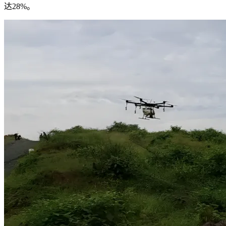
达28%。