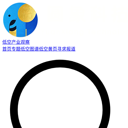
低空产业观察
首页
专题
低空图谱
低空黄页
寻求报道