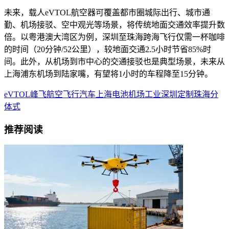
未来，载人eVTOL航空器可覆盖都市圈城际出行、城市通
勤、机场接驳、空中观光等场景，将传统地面交通效率提升数
倍。以粤港澳大湾区为例，深圳至珠海跨海飞行仅需一杯咖啡
的时间（20分钟/52公里），较地面交通2.5小时节省85%时
间。此外，从机场到市中心的交通接驳也是典型场景，未来从
上海浦东机场到陆家嘴，有望将1小时的车程降至15分钟。
eVTOL
峰飞航空
飞行汽车
上海
电池
机场
工业
深圳
定制
珠海
分
体式
推荐阅读