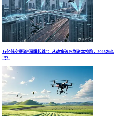
万亿低空赛道“深蹲起跳”：从政策破冰到资本抢跑，2026怎么
飞？