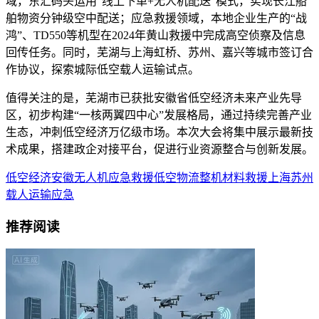
域，东汇码头运用“线上下单+无人机配送”模式，实现长江船
舶物资分钟级空中配送；应急救援领域，本地企业生产的“战
鸿”、TD550等机型在2024年黄山救援中完成高空侦察及信息
回传任务。同时，芜湖与上海虹桥、苏州、嘉兴等城市签订合
作协议，探索城际低空载人运输试点。
值得关注的是，芜湖市已获批安徽省低空经济未来产业先导
区，初步构建“一核两翼四中心”发展格局，通过持续完善产业
生态，冲刺低空经济万亿级市场。本次大会将集中展示最新技
术成果，搭建政企对接平台，促进行业资源整合与创新发展。
低空经济
安徽
无人机
应急救援
低空物流
整机
材料
救援
上海
苏州
载人运输
应急
推荐阅读