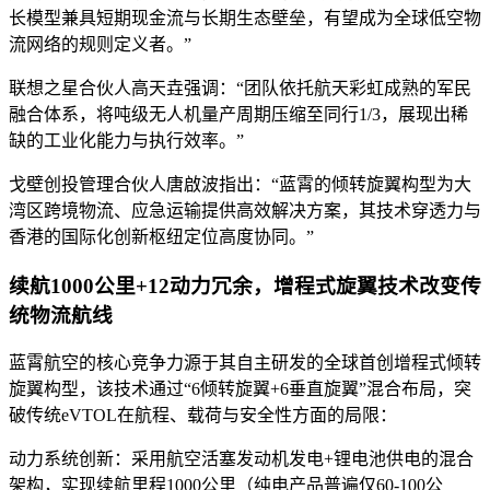
长模型兼具短期现金流与长期生态壁垒，有望成为全球低空物
流网络的规则定义者。”
联想之星合伙人高天垚强调：“团队依托航天彩虹成熟的军民
融合体系，将吨级无人机量产周期压缩至同行1/3，展现出稀
缺的工业化能力与执行效率。”
戈壁创投管理合伙人唐啟波指出：“蓝霄的倾转旋翼构型为大
湾区跨境物流、应急运输提供高效解决方案，其技术穿透力与
香港的国际化创新枢纽定位高度协同。”
续航1000公里+12动力冗余，增程式旋翼技术改变传
统物流航线
蓝霄航空的核心竞争力源于其自主研发的全球首创增程式倾转
旋翼构型，该技术通过“6倾转旋翼+6垂直旋翼”混合布局，突
破传统eVTOL在航程、载荷与安全性方面的局限：
动力系统创新：采用航空活塞发动机发电+锂电池供电的混合
架构，实现续航里程1000公里（纯电产品普遍仅60-100公