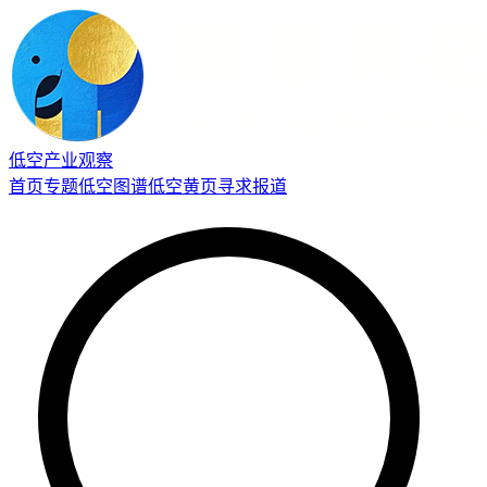
低空产业观察
首页
专题
低空图谱
低空黄页
寻求报道