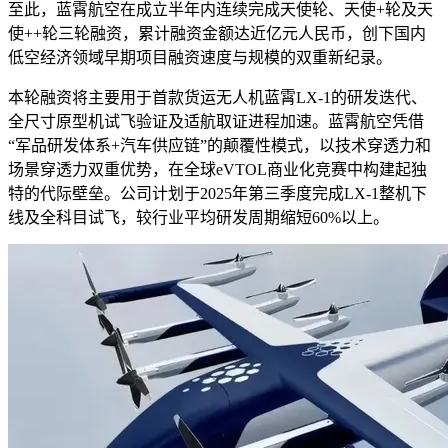
至此，蓝霄航空在成立半年内连续完成天使轮、天使+轮及天
使++轮三轮融资，累计融资金额达近亿元人民币，创下国内
低空经济领域早期项目融资速度与规模的双重新纪录。
本轮融资将主要用于首款货运无人机蓝霄LX-1的研发迭代、
全尺寸原型机试飞验证及适航取证进程加速。蓝霄航空凭借
“军品研发体系+汽车供应链”的颠覆性模式，以技术穿透力和
场景穿透力双重优势，在全球eVTOL商业化竞赛中构建起独
特的代际壁垒。公司计划于2025年第三季度完成LX-1整机下
线及全科目试飞，较行业平均研发周期缩短60%以上。