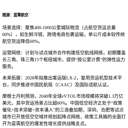
图源：蓝霄航空
场景选择：聚焦400-1000公里城际物流（占航空货运总量
60%），如生鲜冷链、跨境电商包裹运输，单公斤成本较传统
航空货运降低60%。
运营网络：计划与试点城市合作构建低空航线网络，初期覆盖
长三角、珠三角15个枢纽城市，提供“按公里计费”的弹性运力
服务。
未来拓展：2028年拟推出客运版LX-2，复用货运机型技术平
台，同步推进中国民航局（CAAC）及国际适航认证。
摩根士丹利预测，2040年全球eVTOL市场规模将突破1.3万亿
美元，其中货运场景占比超60%。中国低空经济正处于“政策
催化+技术突破+资本涌入”的三浪叠加期，深圳、合肥等试点
城市已开放低空空域并规划起降点网络，政策工具箱的全面打
开为蓝霄航空的爆发性增长提供战略支点。