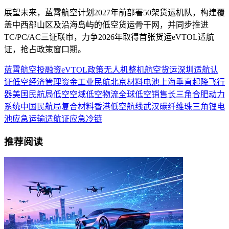
展望未来，蓝霄航空计划2027年前部署50架货运机队，构建覆
盖中西部山区及沿海岛屿的低空货运骨干网，并同步推进
TC/PC/AC三证联审，力争2026年取得首张货运eVTOL适航
证，抢占政策窗口期。
蓝霄航空
投融资
eVTOL
政策
无人机
整机
航空货运
深圳
适航认
证
低空经济
管理
资金
工业
民航
北京
材料
电池
上海
垂直起降飞行
器
美国
民航局
低空空域
低空物流
全球低空
销售
长三角
合肥
动力
系统
中国民航局
复合材料
香港
低空航线
武汉
碳纤维
珠三角
锂电
池
应急运输
适航证
应急
冷链
推荐阅读