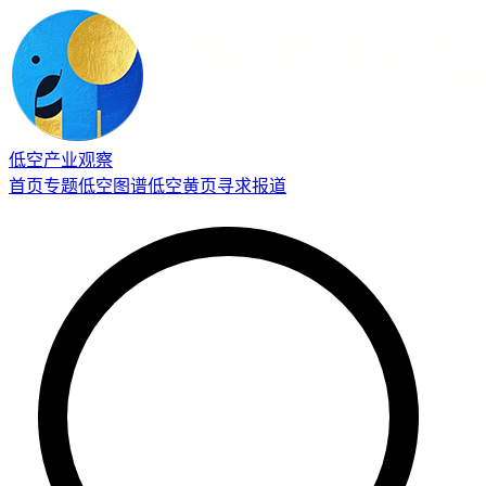
低空产业观察
首页
专题
低空图谱
低空黄页
寻求报道