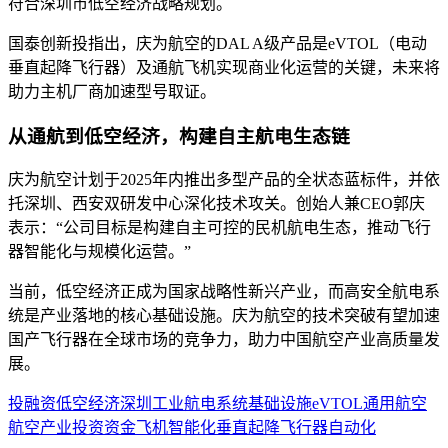
符合深圳市低空经济战略规划。
国泰创新投指出，庆为航空的DAL A级产品是eVTOL（电动
垂直起降飞行器）及通航飞机实现商业化运营的关键，未来将
助力主机厂商加速型号取证。
从通航到低空经济，构建自主航电生态链
庆为航空计划于2025年内推出多型产品的全状态蓝标件，并依
托深圳、西安双研发中心深化技术攻关。创始人兼CEO郭庆
表示：“公司目标是构建自主可控的民机航电生态，推动飞行
器智能化与规模化运营。”
当前，低空经济正成为国家战略性新兴产业，而高安全航电系
统是产业落地的核心基础设施。庆为航空的技术突破有望加速
国产飞行器在全球市场的竞争力，助力中国航空产业高质量发
展。
投融资
低空经济
深圳
工业
航电系统
基础设施
eVTOL
通用航空
航空产业
投资
资金
飞机
智能化
垂直起降飞行器
自动化