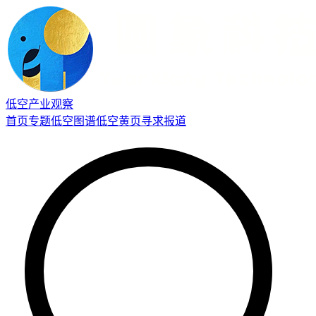
低空产业观察
首页
专题
低空图谱
低空黄页
寻求报道