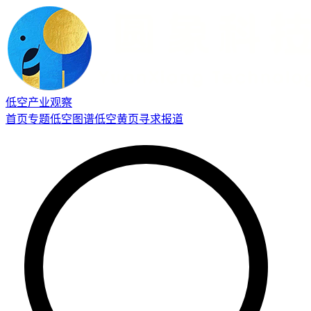
低空产业观察
首页
专题
低空图谱
低空黄页
寻求报道