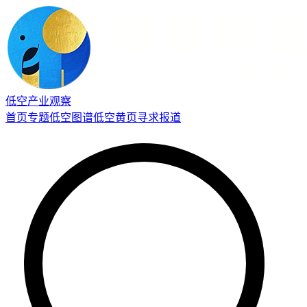
低空产业观察
首页
专题
低空图谱
低空黄页
寻求报道