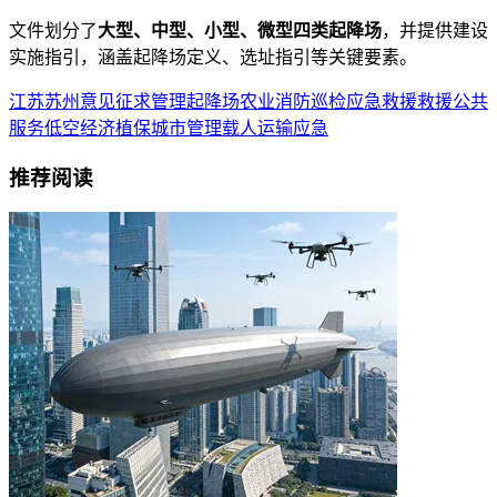
文件划分了
大型、中型、小型、微型四类起降场
，并提供建设
实施指引，涵盖起降场定义、选址指引等关键要素。
江苏
苏州
意见
征求
管理
起降场
农业
消防
巡检
应急救援
救援
公共
服务
低空经济
植保
城市管理
载人运输
应急
推荐阅读