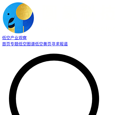
低空产业观察
首页
专题
低空图谱
低空黄页
寻求报道