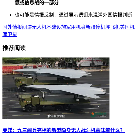
慑或信息战的一部分
也可能是情报反制，通过展示诱饵来混淆外国情报判断
国外
情报
间谍
无人机
基础设施
军用
机身
新疆
停机坪
飞机
美国
机
库
卫星
推荐阅读
美媒：九三阅兵亮相的新型隐身无人战斗机意味着什么？