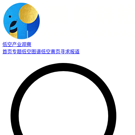
低空产业观察
首页
专题
低空图谱
低空黄页
寻求报道