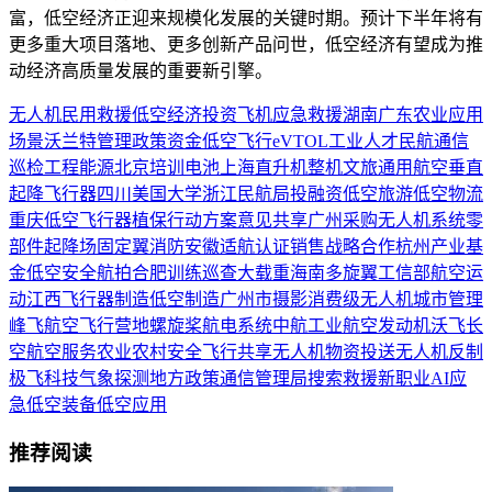
富，低空经济正迎来规模化发展的关键时期。预计下半年将有
更多重大项目落地、更多创新产品问世，低空经济有望成为推
动经济高质量发展的重要新引擎。
无人机
民用
救援
低空经济
投资
飞机
应急救援
湖南
广东
农业
应用
场景
沃兰特
管理
政策
资金
低空飞行
eVTOL
工业
人才
民航
通信
巡检
工程
能源
北京
培训
电池
上海
直升机
整机
文旅
通用航空
垂直
起降飞行器
四川
美国
大学
浙江
民航局
投融资
低空旅游
低空物流
重庆
低空飞行器
植保
行动方案
意见
共享
广州
采购
无人机系统
零
部件
起降场
固定翼
消防
安徽
适航认证
销售
战略合作
杭州
产业基
金
低空安全
航拍
合肥
训练
巡查
大载重
海南
多旋翼
工信部
航空运
动
江西
飞行器制造
低空制造
广州市
摄影
消费级无人机
城市管理
峰飞航空
飞行营地
螺旋桨
航电系统
中航工业
航空发动机
沃飞长
空
航空服务
农业农村
安全飞行
共享无人机
物资投送
无人机反制
极飞科技
气象探测
地方政策
通信管理局
搜索救援
新职业
AI
应
急
低空装备
低空应用
推荐阅读