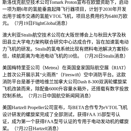
斯洛伐克航空技术公司Tomark Proton宣布在欧盟资助下，启动
一项为期6年的氢能垂直起降飞行器项目，计划于2030年开发
出用于城市交通的氢能VTOL飞机，项目总费用约为6480万欧
元。（7月19日FlightGlobal消息）
澳大利亚Stralis航空技术公司在大阪世博会上与秋田大学及秋
田县立大学电力架构联合研究中心达成合作，旨在加速氢电动
力飞机的研发。Stralis的氢电系统比现有燃料电池解决方案轻6
倍，续航距离为电池电动飞机的10倍。（7月20日Stralis消息）
美国梅特里亚公司（Metrea）在英国皇家国际航空展（RIAT）
上首次公开展示其“火雨燕”（Fireswift）空中消防平台。这款
消防平台是基于德哈维兰加拿大公司Dash 8-300双涡轮螺旋桨
飞机改装而来，除配备6000升容量水箱外，还搭载有数字投放
控制系统。（7月21日中国航空新闻网消息）
美国Hartzell Propeller公司宣布，与BETA合作专为eVTOL飞机
设计研发的螺旋桨完成了全部测试，获得FAA 35部型号认
证，成为第一个获得FAA型号认证的专用于电动发动机的螺旋
桨。（7月22日Hartzell消息）