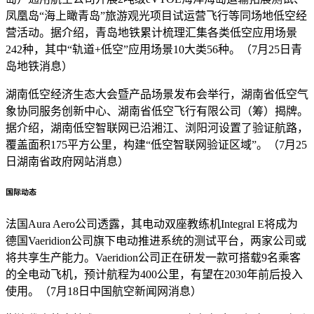
凤凰岛“海上瞰青岛”旅游观光项目试运营飞行等同场地低空经
营活动。据介绍，青岛地铁累计梳理汇集各类低空应用场景
242种，其中“轨道+低空”应用场景10大类56种。（7月25日青
岛地铁消息）
湖南低空经济生态大会暨产品场景发布会举行，湖南省低空气
象协同服务创新中心、湖南省低空飞行有限公司（筹）揭牌。
据介绍，湖南低空智联网已沿湘江、浏阳河设置了验证航路，
覆盖面积175平方公里，构建“低空智联网验证区域”。（7月25
日湖南省政府网站消息）
国际动态
法国Aura Aero公司透露，其电动双座教练机Integral E将成为
德国Vaeridion公司旗下电动推进系统的测试平台，两家公司或
将共享生产能力。Vaeridion公司正在研发一款可搭载9名乘客
的全电动飞机，预计航程为400公里，有望在2030年前后投入
使用。（7月18日中国航空新闻网消息）