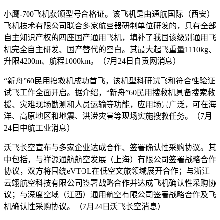
小鹰-700飞机获颁型号合格证。该飞机是由通航国际（西安）
飞机技术有限公司联合多家航空器研制单位研发的，具有全部
自主知识产权的四座国产通用飞机，填补了我国该级别通用飞
机完全自主研发、国产替代的空白。其最大起飞重量1110kg、
升限4200m、航程1000km。（7月24日自贡网消息）
“新舟”60民用搜救机成功首飞，该机型科研试飞和符合性验证
试飞工作全面开启。据介绍，“新舟”60民用搜救机具备搜索救
援、灾难现场勘测和人员运输等功能，应用场景广泛，可在海
洋、高原地区和地震、洪涝灾害等现场实施搜救任务。（7月
24日中航工业消息）
沃飞长空宣布与多家企业达成合作、签署确认性采购协议。其
中包括，与祥源通航航空发展（上海）有限公司签署战略合作
协议，双方将围绕eVTOL在低空文旅领域展开合作；与浙江
云翊航空科技有限公司签署战略合作并达成飞机确认性采购协
议；与深度空域（江西）通用航空有限公司签署战略合作及飞
机确认性采购协议。（7月24日沃飞长空消息）