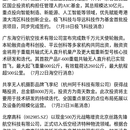
区国企投资机构担任管理人的AIC基金，其总规模达30亿元，
重点投向智能制造、新能源、人工智能等领域，优先赋能粤港
澳大湾区科技创新企业。极飞科技与导远科技作为基金首批投
资项目，同步完成签约。（7月18日极飞科技消息）
广东海空行航空技术有限公司宣布完成数千万元天使轮融资。
本轮融资由粤科创投、平云创科等多家机构共同出资，融资资
金将用于重载共轴式无人直升机量产及更大载重新型号核心技
术研发和迭代。其首款产品F-600重载共轴无人直升机已实现
首飞，最大起飞重量600公斤，有效载荷达260公斤，最大航程
超500公里。（7月22日海空行消息）
共享无人机摄影品牌飞享纪（杭州阿千科技有限公司）获得战
略投资，总金额8000万元，投资方为南天数金。此次投资将主
要用于技术研发的持续迭代、全国重点景区的点位布局拓展以
及设备的规模化运营。（7月23日36氪消息）
北摩高科（002985.SZ）以现金500万元战略增资北京丝路先锋
航空科技有限公司，正式切入低空经济特种物流领域。根据合