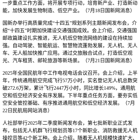
一步重点工作方面，将开展专项行动，培育新产业、打造新动
能，加快发展生物制造、低空产业。（7月18日国新网消息）
国新办举行高质量完成“十四五”规划系列主题新闻发布会，介
绍“十四五”时期加快建设交通强国成效。会上介绍，交通强国
邮政篇建设扎实推进，无人机低空物流网络的建设在持续加
强。自动驾驶、智能航运、智慧物流蓬勃发展，无人机、无人
车、无人船加快推广应用。通过交旅融合试点，打造低空观
光、汽车租赁、邮轮旅游等新场景。（7月21日国新网消息）
2025年全国民航年中工作电视电话会议召开。会上介绍，上半
年，传统通用航空完成飞行57万小时，实名登记无人机总数突
破272.6万架，累计飞行2447万小时，同比增长149%，通用航
空和低空经济安全有序发展。下半年重点任务方面，要夯实低
空安全管控基础、有序推进通用航空和低空经济发展。（7月
22日民航局网站消息）
人社部举行2025年二季度新闻发布会，第七批新职业正式发
布，包括无人机群飞行规划员等17个新职业、消防救援无人机
操控员等42个新工种。会上介绍，随着无人机规模快速扩大、