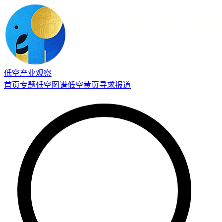
低空产业观察
首页
专题
低空图谱
低空黄页
寻求报道