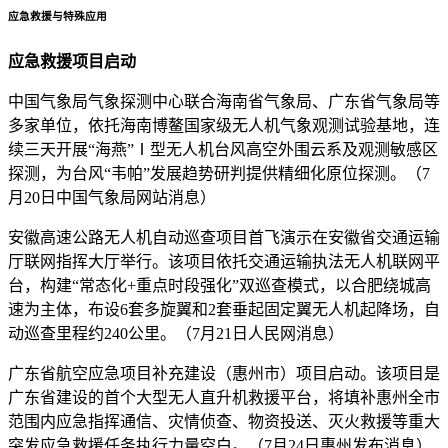
应急救援与特殊应用
应急救援项目启动
中国气象局气象探测中心联合海南省气象局、广东省气象局等
多家单位，依托海南博鳌国家级无人机气象观测试验基地，连
续三天开展“海燕”Ⅰ型无人机台风高空外围云系及观测敏感区
探测，为台风“韦帕”发展趋势研判提供精细化原位探测。（7
月20日中国气象局网站消息）
安徽高速公路无人机自动巡查项目首飞演示在安徽省交通运输
厅联网指挥大厅举行。该项目依托交通运输执法无人机联网平
台，构建“常态化+重点时段强化”双巡查模式，以合肥绕城高
速为主体，布设6套多旋翼和2套垂起固定翼无人机起降场，自
动巡查里程约240公里。（7月21日人民网消息）
广东省航空应急项目补充建设（惠州市）项目启动。该项目是
广东省建设的首个大型无人直升机救援平台，将填补惠州全市
范围内应急指挥通信、灾情侦查、物资投送、灭火救援等重大
突发应急救援任务执行力量空白。（7月24日惠州发布消息）