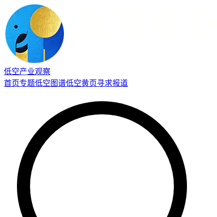
低空产业观察
首页
专题
低空图谱
低空黄页
寻求报道