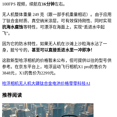
100FPS 视频，续航在
16分钟
左右。
无人机整体重量 249 克（跟一部手机重量相近）。由于应用
了钛合金材质、真空纳米涂层，可有效保持刚性、同时实现
抗海水腐蚀
等特性，可漂浮在海面上，实现“丢进水中起
飞”。
因为它的防水特性，如果无人机在沙滩上沙粒海水沾了一
身，脏兮兮的，
甚至可以直接丢进水里一冲即净！
这款新型哈浮相机的价格暂未公布，但可提供以往的型号供
参考。在京东平台上，哈浮运动飞行相机X1 pro的售价为
3848元，X1的售价为2299元。
哈浮相机
无人机
大疆
钛合金
电池
价格
零零科技
AI
推荐阅读