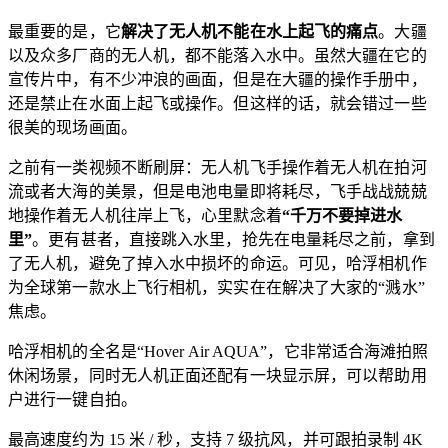
最重要的是，它
解决了无人机不能在水上起飞的痛点
。大疆
以及众多厂商的无人机，都不能落入水中。虽然大疆在它的
宣传片中，有不少冲浪的画面，但是在大疆的操作手册中，
还是禁止在水面上起飞或操作。但这样的话，就会错过一些
很美的现场画面。
之前有一类视频不断刷屏：无人机飞手操作着无人机在拍河
流或者大海的美景，但是电池电量即将耗尽，飞手战战兢兢
地操作着无人机往岸上飞，心里默念着
“千万不要掉进水
里”
。更有甚者，直接跳入水里，抢先在电量耗尽之前，拿到
了无人机，避免了掉入水中损坏的命运。可见，哈浮相机作
为全球第一款水上飞行相机，实实在在解决了大家的“溅水”
焦虑。
哈浮相机的全名是“Hover Air AQUA”，它非常适合海滩拍照
休闲场景，同时无人机正面还配有一块显示屏，可以帮助用
户进行一键自拍。
最高速度约为 15 米 / 秒，支持 7 级抗风，并可跟拍录制 4K