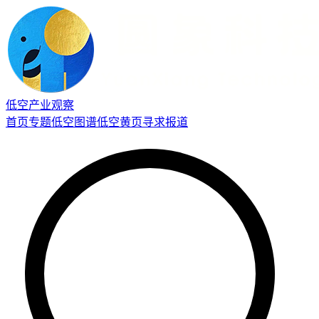
低空产业观察
首页
专题
低空图谱
低空黄页
寻求报道