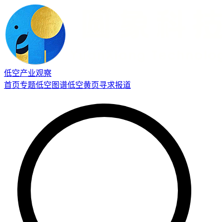
低空产业观察
首页
专题
低空图谱
低空黄页
寻求报道