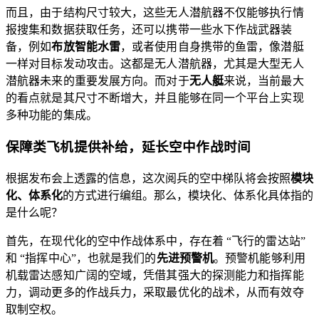
而且，由于结构尺寸较大，这些无人潜航器不仅能够执行情
报搜集和数据获取任务，还可以携带一些水下作战武器装
备，例如
布放智能水雷
，或者使用自身携带的鱼雷，像潜艇
一样对目标发动攻击。这都是无人潜航器，尤其是大型无人
潜航器未来的重要发展方向。而对于
无人艇
来说，当前最大
的看点就是其尺寸不断增大，并且能够在同一个平台上实现
多种功能的集成。
保障类
飞机提供补给，延长空中作战时间
根据发布会上透露的信息，这次阅兵的空中梯队将会按照
模块
化、体系化
的方式进行编组。那么，模块化、体系化具体指的
是什么呢？
首先，在现代化的空中作战体系中，存在着 “飞行的雷达站”
和 “指挥中心”，也就是我们的
先进预警机
。预警机能够利用
机载雷达感知广阔的空域，凭借其强大的探测能力和指挥能
力，调动更多的作战兵力，采取最优化的战术，从而有效夺
取制空权。