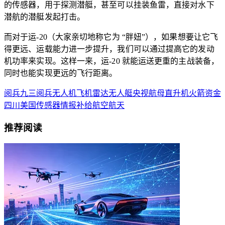
的传感器，用于探测潜艇，甚至可以挂装鱼雷，直接对水下
潜航的潜艇发起打击。
而对于运-20（大家亲切地称它为 “胖妞”），如果想要让它飞
得更远、运载能力进一步提升，我们可以通过提高它的发动
机功率来实现。这样一来，运-20 就能运送更重的主战装备，
同时也能实现更远的飞行距离。
阅兵
九三阅兵
无人机
飞机
雷达
无人艇
央视
航母
直升机
火箭
资金
四川
美国
传感器
情报
补给
航空航天
推荐阅读