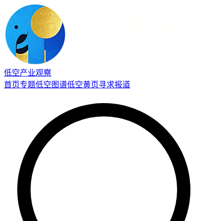
低空产业观察
首页
专题
低空图谱
低空黄页
寻求报道