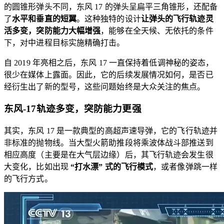
的圆锥形弹头不同，东风 17 的弹头呈扁平三角锥形，还配备
了
水平和垂直的短翼
。这种独特的设计
让弹头的飞行轨迹灵
活多变，突防能力大幅增强
，能够在全天候、无依托的条件
下，对中进程目标实施精确打击。
自 2019 年亮相之后，东风 17 一直保持着低调神秘的姿态，
很少在媒体上露面。因此，它的后续发展情况如何，是否已
经衍生出了新的型号，这些问题始终是大众关注的焦点。
东风-17轨迹多变，突防能力更强
其实，东风 17 是一款典型的高超声速导弹，它的飞行轨迹并
非标准的抛物线。当大型火箭助推段将乘波体战斗部推送到
相应高度（主要是在大气层边缘）后，其飞行轨迹会发生很
大变化，比如出现
“打水漂” 式的飞行模式
，或者像弹跳一样
的飞行方式。