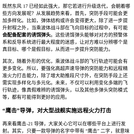
既然东风 17 已经如此强大，那它若进行升级迭代，会朝着哪
些方向发展呢？从发展趋势来看，首先，突防手段可能会更
加多样化。比如，弹体结构或许会变得更大，除了进一步提
升射程之外，当乘波体战斗部在飞向目标的过程中，有可能
会配备配套的诱饵弹头
。这些诱饵弹头能够对对方的预警体
系和反导系统进行最大程度的迷惑，让对方难以分辨哪个是
真目标、哪个是假目标，从而进一步提升突防能力。
其次，随着外形的优化，乘波体战斗部的飞行轨迹可能会有
更多变化。所以，要强化高超声速导弹的突防能力和远程精
准火力打击能力，除了增大助推段尺寸外，在突防手段上还
需实现多样化与多元化。未来，不仅可以利用变化多端的飞
行轨迹，像真假难辨的诱饵弹头，以及其他多弹头突防模式
等，都有可能得到更好的应用。
“鹰击”导弹，对大型战舰实施远程火力打击
再来看鹰击-21 导弹，大家关心它可以在哪些平台上进行发
射。其实，只要一款导弹的名字中带有 “鹰击” 二字，就意味