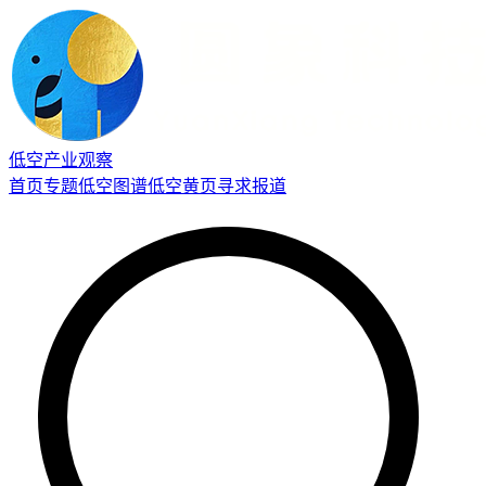
低空产业观察
首页
专题
低空图谱
低空黄页
寻求报道