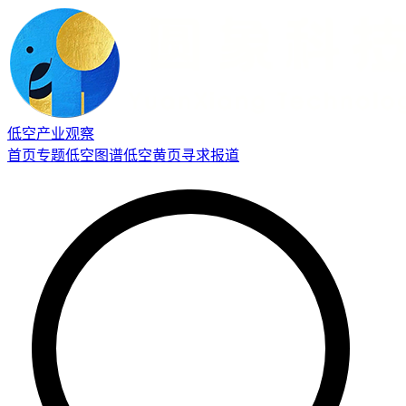
低空产业观察
首页
专题
低空图谱
低空黄页
寻求报道