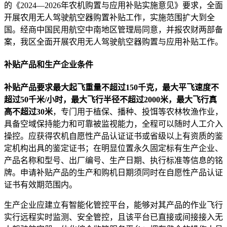
的《2024—2026年农机购置与应用补贴实施意见》要求，全面
开展农用无人驾驶航空器购置补贴工作，实施范围扩大到全
国。经商中国民用航空中南地区管理局同意，并报农财两部备
案，我区全面开展农用无人驾驶航空器购置与应用补贴工作。
补贴产品和生产企业条件
补贴产品要求最大起飞重量不超过150千克，最大平飞速度不
超过50千米/小时，最大飞行半径不超过2000米，最大飞行真
高不超过30米
，专门用于植保、播种、投饵等农林牧渔作业，
具备空域保持能力和可靠被监视能力，全程可以随时人工介入
操控。应获得农机自愿性产品认证证书或省级以上有资质的鉴
定机构出具的鉴定证书；在明显位置永久固定标有生产企业、
产品名称和型号、出厂编号、生产日期、执行标准等信息的铭
牌。申请补贴产品的生产和购机日期须同时在自愿性产品认证
证书有效期范围内。
生产企业应建立有智能化管控平台，能够对其产品的作业飞行
实行远程实时监测、安全管控，且该平台已直接或间接接入无