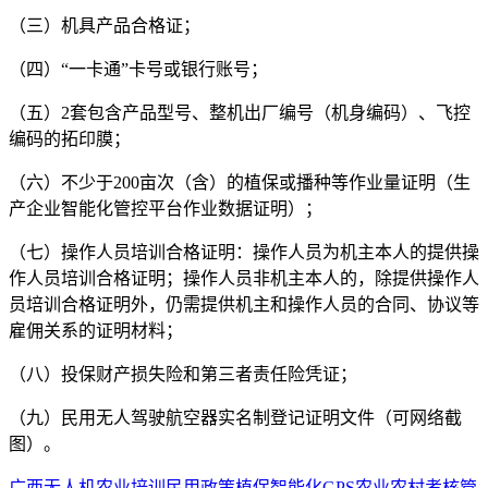
（三）机具产品合格证；
（四）“一卡通”卡号或银行账号；
（五）2套包含产品型号、整机出厂编号（机身编码）、飞控
编码的拓印膜；
（六）不少于200亩次（含）的植保或播种等作业量证明（生
产企业智能化管控平台作业数据证明）；
（七）操作人员培训合格证明：操作人员为机主本人的提供操
作人员培训合格证明；操作人员非机主本人的，除提供操作人
员培训合格证明外，仍需提供机主和操作人员的合同、协议等
雇佣关系的证明材料；
（八）投保财产损失险和第三者责任险凭证；
（九）民用无人驾驶航空器实名制登记证明文件（可网络截
图）。
广西
无人机
农业
培训
民用
政策
植保
智能化
GPS
农业农村
考核
管