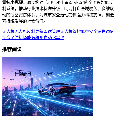
置技术瓶颈。
通过构建“侦测-识别-追踪-处置”的全流程智能反
制系统，推动行业技术标准升级，助力打造全域覆盖、多维联
动的低空安防体系，为城市安全治理提供强力科技支撑，创造
可持续发展的社会价值。
无人机
无人机反制
导航
雷达
管理
无人机管控
低空安全
销售
通信
投资
民航
机场
能源
杭州
自动化
黑飞
推荐阅读