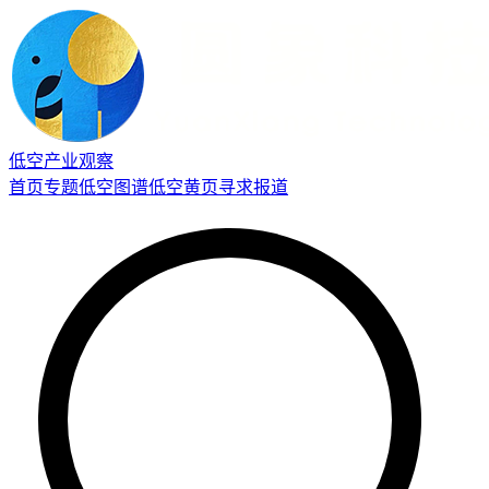
低空产业观察
首页
专题
低空图谱
低空黄页
寻求报道