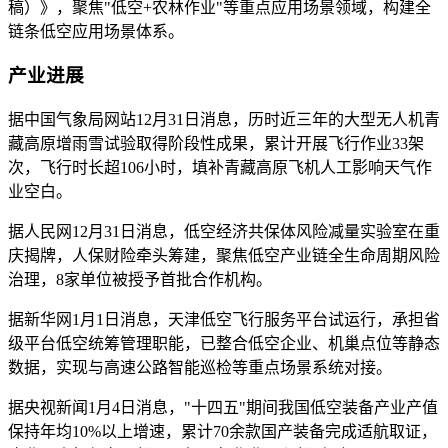
稿）》，聚焦"低空+农林作业"等重点应用场景领域，构建全
链条低空应用场景体系。
产业进展
据中国气象局网站12月31日消息，历时近三年的大型无人机青
藏高原增雨雪试验取得阶段性成果，累计开展飞行作业33架
次，飞行时长超106小时，填补青藏高原飞机人工影响天气作
业空白。
据人民网12月31日消息，低空经济共保体风险减量实验室在重
庆揭牌，人保财险牵头筹建，聚焦低空产业链全生命周期风险
治理，8家单位被授予首批合作机构。
据新华网1月1日消息，天津低空飞行服务平台试运行，承担省
级平台低空统筹管理职能，已整合低空企业、机巢点位等静态
数据，实现与高速公路智能巡检等重点场景系统对接。
据央视新闻1月4日消息，"十四五"期间我国低空装备产业产值
保持年均10%以上增速，累计70余款国产装备完成适航取证，