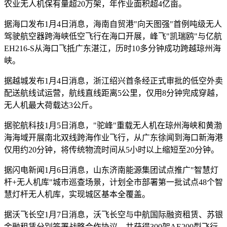
农业无人机保有量超20万架，年作业面积超4亿亩。
据海口发布1月4日消息，海南自贸港"向天图强"首例吨级无人
驾驶航空器跨海峡低空飞行在海口开展，峰飞"凯瑞鸥"与亿航
EH216-S从海口飞抵广东湛江，历时10多分钟成功跨越琼州海
峡。
据越城发布1月4日消息，浙江绍兴首条经正式审批的低空外卖
配送航线试运营，航线直线距离5公里，仅用8分钟完成穿越，
无人机最大荷载达3公斤。
据驼航科技1月5日消息，"驼峰"重载无人机在琼州海峡和黄渤
海海域开展南北双线跨海作业飞行，从广东徐闻到海口新海港
仅用约20分钟，将传统物流时间从5小时以上缩短至20分钟。
据闪电新闻1月6日消息，山东济南能源集团试点推广"智慧灯
杆+无人机库"城市巡查场景，计划全市部署第一批试点48个智
慧灯杆无人机库，实现城区基本全覆盖。
据沃飞长空1月7日消息，沃飞长空与中航国际融资租赁、苏银
金融租赁分别签署战略合作协议，共获得300架AE200型飞行