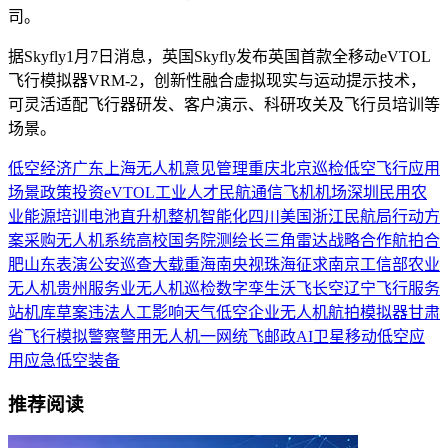
司。
据Skyfly1月7日消息，英国Skyfly发布英国首款全移动eVTOL
飞行模拟器VRM-2，创新性融合虚拟现实与运动提示技术，
可灵活适配飞行器研发、客户演示、科研攻关及飞行员培训等
场景。
低空经济
广东
上海
无人机
意见
管理
重庆
北京
巡检
低空飞行
应用
场景
政策
投资
eVTOL
工业
人才
民航
通信
飞机
机场
深圳
民用
农
业
能源
培训
电池
直升机
整机
智能化
四川
美国
浙江
民航局
行动方
案
采购
无人机系统
高校
国务院
测绘
长三角
雷达
战略合作
航拍
合
肥
山东
表演
公安
巡查
大载重
海南
央视
珠海
征求
南京
工信部
农业
无人机
贵州
服务业
无人机巡检
数字孪生
沃飞长空
辽宁
飞行服务
站
机库
草案
违法
人工影响天气
低空企业
无人机航拍
模拟器
甘肃
省
飞行模拟
警察
警用无人机
一网统飞
邮政
AI
卫星
移动
低空应
用
应急
低空装备
推荐阅读