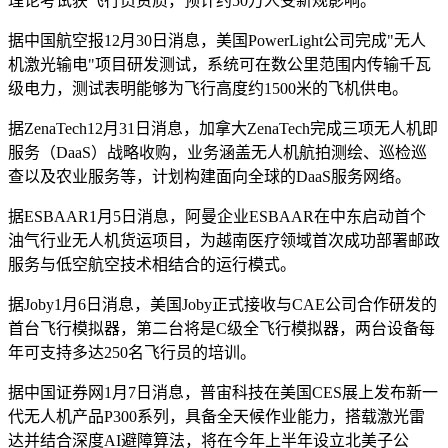
理论考试获飞行员资质，预计约50万人受新规影响。
据中国航空报12月30日消息，美国PowerLight公司完成"无人
机激光输电"项目研发测试，系统可在数公里范围内传输千瓦
级电力，测试表明能够为飞行高度约1500米的飞机供电。
据ZenaTech12月31日消息，加拿大ZenaTech完成三项无人机即
服务（DaaS）战略收购，业务涵盖无人机航拍测绘、巡检巡
查以及农业服务等，计划构建面向全球的DaaS服务网络。
据ESBAAR1月5日消息，阿曼企业ESBAAR在中东启动首个
油气行业无人机货运项目，为越南医疗领域首次成功部署邮政
服务与低空航空技术相结合的运行模式。
据Joby1月6日消息，美国Joby正式接收与CAE公司合作研发的
首台飞行模拟器，第二台将是C级全飞行模拟器，两台设备每
年可支持多达250名飞行员的培训。
据中国证券网1月7日消息，普宙科技在美国CES展上发布新一
代无人机产品P300系列，具备全天候作业能力，搭载激光雷
达并结合深度AI避障算法，将在今年上半年设立北美子公