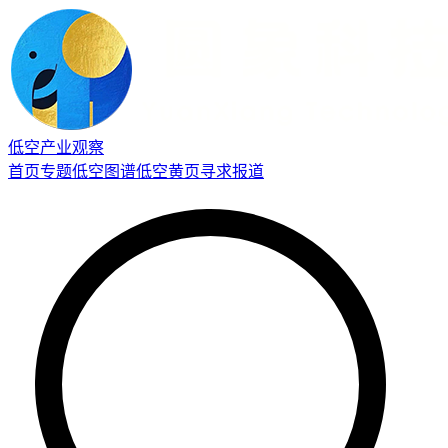
低空产业观察
首页
专题
低空图谱
低空黄页
寻求报道