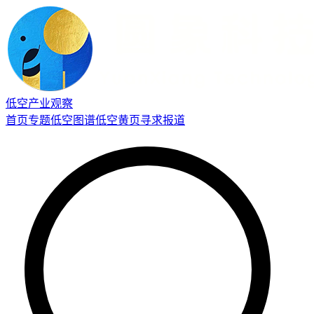
低空产业观察
首页
专题
低空图谱
低空黄页
寻求报道