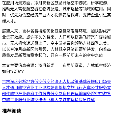
在应用场景方面，净月高新区鼓励开展空中游览、研学旅游，
推动无人驾驶航空器在物流配送、城市巡检等领域的应用。同
时，优先为低空经济产业人才提供安居保障，支持企业引进高
端人才。
展望未来，吉林省将持续优化低空经济发展环境，加快形成产
业集群效应。或许不久的将来，人们可以搭乘飞行汽车穿梭城
市、无人机快递送货上门、空中游览带你领略吉林四季之美。
以长春净月高新区为引领，吉林低空经济正蓄势待发，向着高
质量发展新蓝海稳步起飞，开启一场前所未有的空中之旅！
本文主要信息来源：澎湃新闻——布局新赛道，吉林低空经济
如何“起飞”？
吉林
深度分析
地方低空
低空经济
无人机
政策
基础设施
应用场景
人才
通用航空
农业
工业
巡检
培训
整机
文旅
飞行汽车
公共服务
零
部件
航空产业
政府工作报告
低空制造
短途运输
国务院
空中游览
中航工业
服务业
航空维修
飞机
大学
城市巡检
应急
快递
推荐阅读