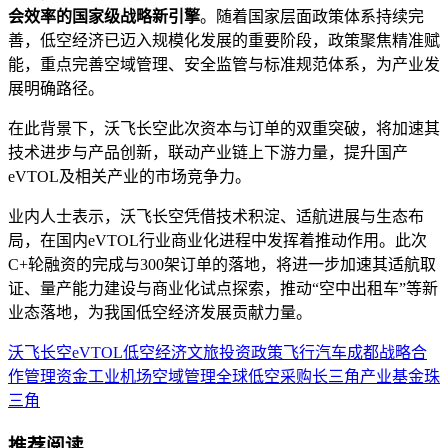
会效率的国家级战略新引擎
。随着国家层面政策体系持续完
善，低空经济已迈入规模化发展的重要阶段，政策聚焦精准赋
能，重点完善空域管理、安全监管与标准规范体系，为产业发
展明确路径。
在此背景下，沃飞长空此次资本与订单的双重突破，将加速其
技术进步与产品创新，联动产业链上下游力量，提升国产
eVTOL及相关产业的市场竞争力。
业内人士表示，沃飞长空凭借技术积淀、适航进展与生态布
局，在国内eVTOL行业商业化进程中发挥着推动作用。此次
C+轮融资的完成与300架订单的落地，将进一步加速其适航取
证、量产能力建设与商业化试点探索，推动“空中出租车”等新
业态落地，为我国低空经济发展贡献力量。
沃飞长空
eVTOL
低空经济
文旅
投资
政策
飞行汽车
成都
战略合
作
管理
资金
工业
机场
空域管理
全球低空
采购
长三角
产业基金
珠
三角
推荐阅读