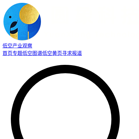
低空产业观察
首页
专题
低空图谱
低空黄页
寻求报道