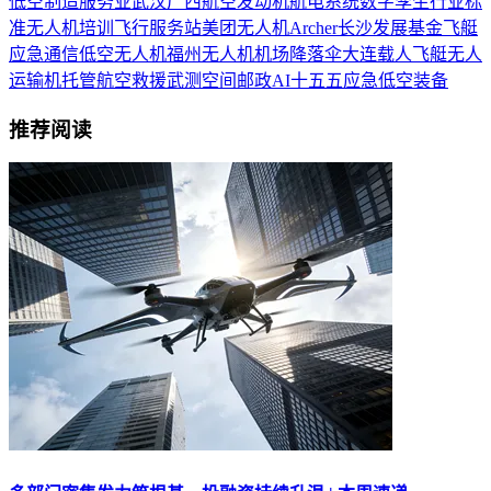
低空制造
服务业
武汉
广西
航空发动机
航电系统
数字孪生
行业标
准
无人机培训
飞行服务站
美团无人机
Archer
长沙
发展基金
飞艇
应急通信
低空无人机
福州
无人机机场
降落伞
大连
载人飞艇
无人
运输机
托管
航空救援
武测空间
邮政
AI
十五五
应急
低空装备
推荐阅读