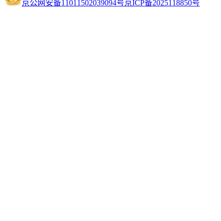
京公网安备11011502039094号
京ICP备2025118850号