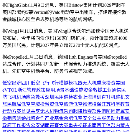
据FlightGlobal1月9日消息，英国Bristow集团计划2029年起在
英国部署约5架Vertical的Valo电动空中出租车，搭建连接伦敦
金融城核心区至希思罗机场等地的航线网络。
据Wing1月11日消息，美国Wing联合沃尔玛加速全国无人机送
货布局，今年将向沃尔玛150家门店扩展，预计覆盖超过4000
万美国居民，计划2027年建立超过270个无人机配送网点。
据ePropelled1月13日消息，德国Hirth Engines与美国ePropelled
达成合作，计划共同开发新一代混合动力推进系统，覆盖无人
机、先进空中机动平台、防务与监视等领域。
低空经济
四川
低空飞行
飞行模拟
模拟器
无人机
重庆
投资
美国
eVTOL
浙江
管理
政策
应用场景
基础设施
资金
救援
工业
通信
民
航
飞机
机场
应急救援
深圳
民用
巡检
农业
上海
培训
直升机
整机
文
旅
民航局
低空空域
投融资
低空旅游
低空物流
植保
江苏
科学
教育
行动方案
意见
共享
无人机物流
采购
起降场
零部件
消防
固定翼
安
徽
销售
测绘
战略合作
产业基金
合肥
低空安全
公共服务
动力系统
政府工作报告
公安
湖南
巡查
大载重
央视
征求
南京
工信部
内蒙古