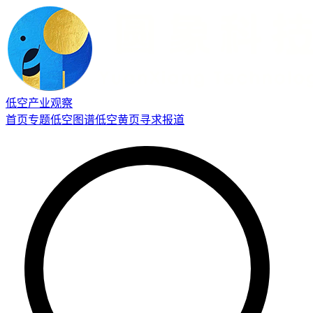
低空产业观察
首页
专题
低空图谱
低空黄页
寻求报道