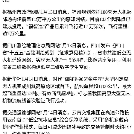
元。
据福州市政府网站1月13日消息，福州规划依托180套无人机起
降场构建覆盖1.2万平方公里的感知网络，目前103个起降点已
建成投用，"福智巡"产品已累计飞行近1.1万架次，飞行里程
逾7万公里。
据四川测绘地理信息局网站1月13日消息，四川发布《四川
省"十五五"基础测绘规划（征求意见稿）》，省市共建低空无
人机遥感网络，实现无人机"一飞多用"、影像共享复用，利用
实景三维数据构建低空三维数字孪生空间。
据新华社1月14日消息，时代飞鹏FP-985"金牛座"大型固定翼
无人机完成川藏高原跨区域首飞，航线单程超1100公里，最大
起飞重量达5.7吨、有效商载超2吨，标志着我国高原大型无人
机物流航线首次验证飞行成功。
据交通运输部网站1月14日消息，云南交投集团在高速公路投
用云南首个"低空抗冰应急"综合保障系统，采用"多机多载荷
协同"作业模式，每日可减少因结冰导致的交通管制时长约4小