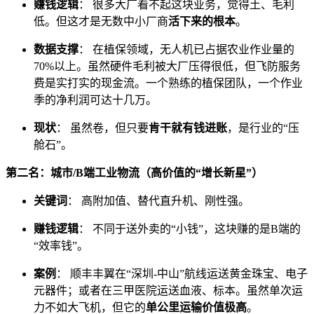
赚钱逻辑
： 很多大厂看不起这块业务，觉得土、毛利
低。但这才是无数中小厂商
活下来的根本
。
数据支撑
： 在植保领域，无人机已占据农业作业量的
70%以上。虽然硬件毛利被大厂压得很低，但飞防服务
费是实打实的现金流。一个熟练的植保团队，一个作业
季的净利润可达十几万。
现状
： 虽然卷，但只要
肯干就有钱进账
，是行业的“压
舱石”。
第二名：城市/B端工业物流（高价值的“增长新星”）
关键词
： 高附加值、替代直升机、刚性强。
赚钱逻辑
： 不同于送外卖的“小钱”，这块赚的是B端的
“效率钱”。
案例
： 顺丰丰翼在“深圳-中山”航线运送黄金珠宝、电子
元器件；或者在三甲医院运送血液、标本。虽然单次运
力不如大飞机，但它的
单公里运输价值极高
。