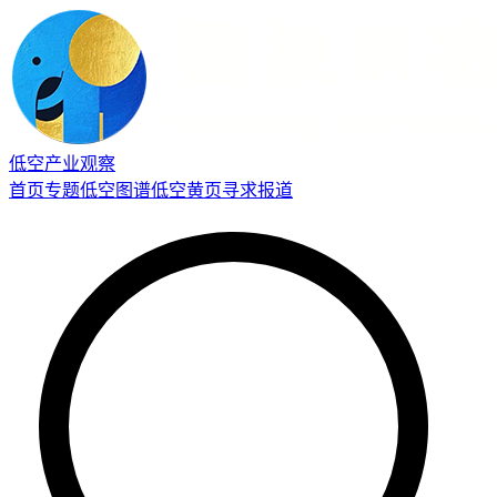
低空产业观察
首页
专题
低空图谱
低空黄页
寻求报道