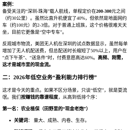
案例：
备受关注的“深圳-珠海”载人航线，单程定价在
200-300
元之间
（约30公里）。虽然比直升机便宜了40%，但依然是地面网约
车（约100元）的2-3倍。对于普通上班族，这个价格很难天天
坐，目前它更像是“空中专车”。
反观城市物流，美团无人机在深圳的试点数据显示，虽然每单
增加了无人机配送费，但总配送时长缩短了50%以上，用户在
“点下午茶”、“送急件”时，付费意愿高达60%。
高频、刚需，
这才是城市里的现金流。
二：2026年低空业务“盈利能力排行榜”
这才是今天的重点。如果不区分场景，只谈“低空”，就是耍流
氓。我们
按赚钱的靠谱程度
，从高到低排个序：
第一名：农业植保（田野里的“现金老炮”）
关键词
： 量大、成熟、内卷、生存。