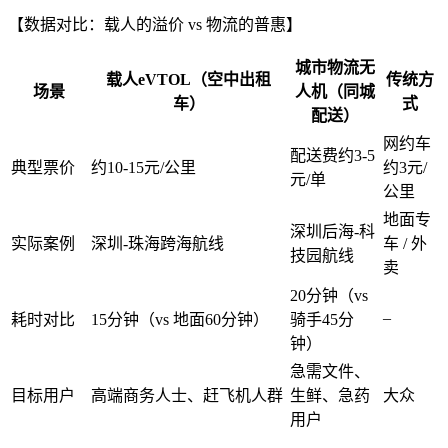
【数据对比：载人的溢价 vs 物流的普惠】
城市物流无
载人eVTOL（空中出租
传统方
场景
人机（同城
车）
式
配送）
网约车
配送费约3-5
典型票价
约10-15元/公里
约3元/
元/单
公里
地面专
深圳后海-科
实际案例
深圳-珠海跨海航线
车 / 外
技园航线
卖
20分钟（vs
–
耗时对比
15分钟（vs 地面60分钟）
骑手45分
钟）
急需文件、
目标用户
高端商务人士、赶飞机人群
生鲜、急药
大众
用户