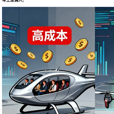
车上坐满人
。