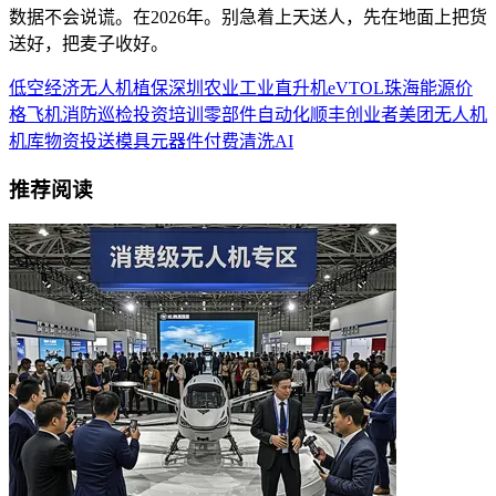
数据不会说谎。在2026年。别急着上天送人，先在地面上把货
送好，把麦子收好。
低空经济
无人机
植保
深圳
农业
工业
直升机
eVTOL
珠海
能源
价
格
飞机
消防
巡检
投资
培训
零部件
自动化
顺丰
创业者
美团无人机
机库
物资投送
模具
元器件
付费
清洗
AI
推荐阅读