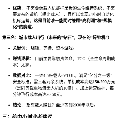
优势
： 不需要像载人机那样昂贵的生命维持系统，不需
要复杂的适航（相比载人），且可以实现24小时自动化
机库运营。
这是目前唯一能同时兼顾“高利润”和“规模
化”的赛道
。
第三名：城市载人出行（未来的“钻石”，现在的“碎钞机”）
关键词
： 烧钱、等待、资本游戏。
赚钱逻辑
： 目前主要靠融资续命。TCO（全生命周期成
本）太高。
数据对比
： 一架4-5座载人eVTOL，满足“亿分之一级”
安全标准，需三套冗余系统，单机成本高达
150-200万元
（是同等载重物流无人机的10倍）。加上运营维护，每
分钟飞行成本高达30-50元。
结论
： 想靠载人赚钱？至少等到2030年以后。
三：给中小创业者建议