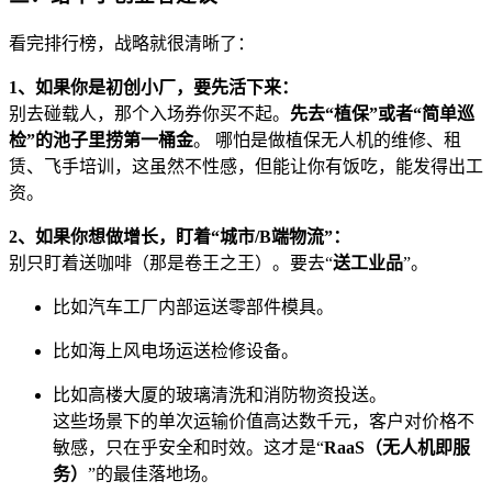
看完排行榜，战略就很清晰了：
1、如果你是初创小厂，要先活下来：
别去碰载人，那个入场券你买不起。
先去“植保”或者“简单巡
检”的池子里捞第一桶金
。 哪怕是做植保无人机的维修、租
赁、飞手培训，这虽然不性感，但能让你有饭吃，能发得出工
资。
2、如果你想做增长，盯着“城市/B端物流”：
别只盯着送咖啡（那是卷王之王）。要去“
送工业品
”。
比如汽车工厂内部运送零部件模具。
比如海上风电场运送检修设备。
比如高楼大厦的玻璃清洗和消防物资投送。
这些场景下的单次运输价值高达数千元，客户对价格不
敏感，只在乎安全和时效。这才是“
RaaS（无人机即服
务）
”的最佳落地场。