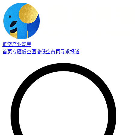
低空产业观察
首页
专题
低空图谱
低空黄页
寻求报道