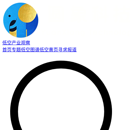
低空产业观察
首页
专题
低空图谱
低空黄页
寻求报道