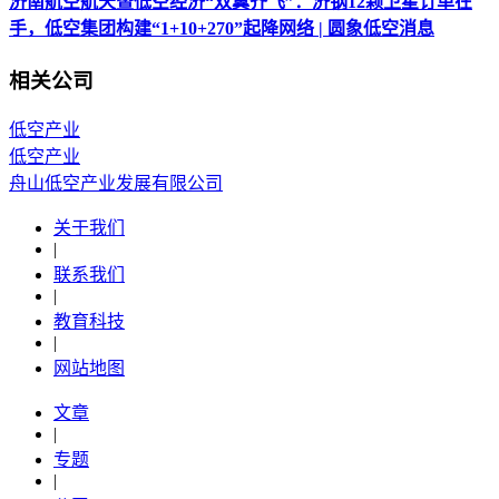
济南航空航天暨低空经济“双翼齐飞”：济钢12颗卫星订单在
手，低空集团构建“1+10+270”起降网络 | 圆象低空消息
相关公司
低空产业
低空产业
舟山低空产业发展有限公司
关于我们
|
联系我们
|
教育科技
|
网站地图
文章
|
专题
|