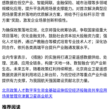
感数据在低空产业、智能网联、金融保险、城市治理等多领域
规模化应用，提升平急两用场景支撑能力。对首次解决典型应
用场景需求并落地的优质解决方案，将给予行业标杆示范“首
方案”奖励，激发企业场景创新积极性。
为确保政策落地见效，北京将强化统筹协调，争取国家级重大
项目落地；优化金融支持，鼓励社会资本加大投融资力度；强
化人才培养，通过产教融合等模式培育专业技术人才；深化协
同合作，依托各类高端平台提升产业融通发展水平。
业内专家表示，《措施》的实施将打通卫星遥感数据供给、处
理、流通、应用全链条，构建“天地一体、数智融合”的产业新
生态。未来五年，随着政策红利持续释放，北京商业卫星遥感
数据资源开发利用将迈上新台阶，为低空经济等重点产业升级
提供有力支撑，为我国航天强国建设贡献北京力量。
北京
政策
人才
数字孪生
资金
基础设施
低空经济
投融资
共享
应用
场景
管理
京津冀
卫星
商业航天
推荐阅读