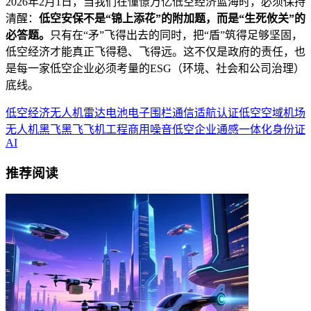
2026年2月1日，当我们在憧憬万亿低空经济蓝海时，必须保持
清醒：
低空安保不是“锦上添花”的附加题，而是“生死攸关”的
必答题。
只有在“矛”飞得出去的同时，把“盾”筑得足够坚固，
低空经济才能真正飞得稳、飞得远。这不仅是政府的责任，也
是每一家低空企业必须考量的ESG（环境、社会和公司治理）
底线。
低空经济
无人机
雷达
电池
电子围栏
通信
适航认证
低空空域
机场
无人机黑飞
黑飞
飞机
工程
商用
噪音
低空企业
通感一体化
身份证
AI
推荐阅读