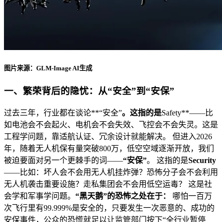
图片来源：GLM-Image AI生成
一、繁荣背后的隐忧：从“安全”到“安保”
过去三年，行业都在谈论**“安全”
。这指的是
Safety**——比
如电池会不会起火、电机会不会失效、飞控会不会失灵。这是
工程学问题，靠适航认证、冗余设计就能解决。 但进入2026
年，随着无人机保有量突破800万，低空空域逐渐开放，我们
被迫要面对另一个更棘手的词——
“安保”
。 这指的是
Security
——比如：坏人会不会用无人机挂炸弹？恐怖分子会不会利用
无人机袭击重要设施？走私集团会不会用低空运毒？ 这是社
会学和军事学问题。
“黑天鹅”的恐怖之处在于：
哪怕一百万
次飞行里有99.999%是安全的，只要发生一次恶意的、成功的
安保事件，公众的恐慌就足以让监管部门按下“全行业暂停