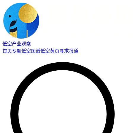
低空产业观察
首页
专题
低空图谱
低空黄页
寻求报道