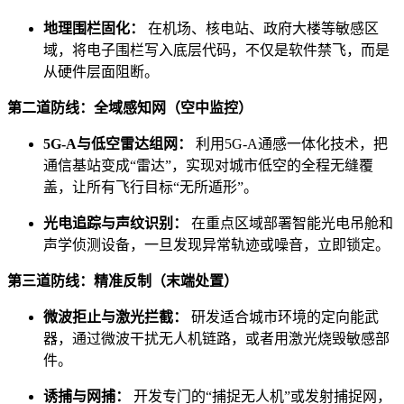
地理围栏固化：
在机场、核电站、政府大楼等敏感区
域，将电子围栏写入底层代码，不仅是软件禁飞，而是
从硬件层面阻断。
第二道防线：全域感知网（空中监控）
5G-A与低空雷达组网：
利用5G-A通感一体化技术，把
通信基站变成“雷达”，实现对城市低空的全程无缝覆
盖，让所有飞行目标“无所遁形”。
光电追踪与声纹识别：
在重点区域部署智能光电吊舱和
声学侦测设备，一旦发现异常轨迹或噪音，立即锁定。
第三道防线：精准反制（末端处置）
微波拒止与激光拦截：
研发适合城市环境的定向能武
器，通过微波干扰无人机链路，或者用激光烧毁敏感部
件。
诱捕与网捕：
开发专门的“捕捉无人机”或发射捕捉网，