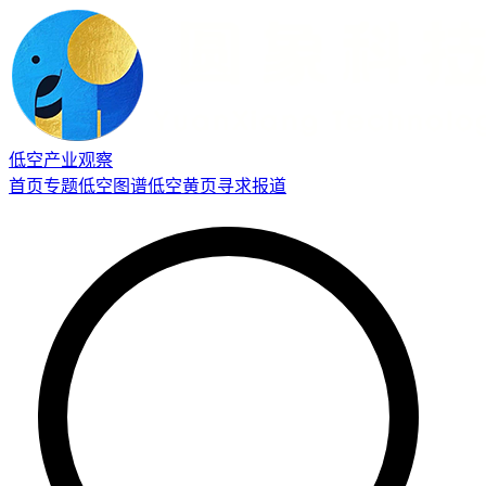
低空产业观察
首页
专题
低空图谱
低空黄页
寻求报道