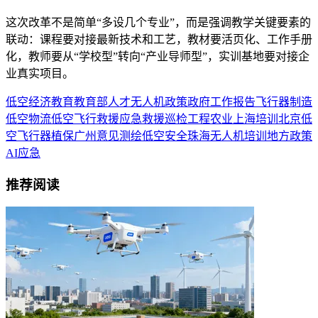
这次改革不是简单“多设几个专业”，而是强调教学关键要素的
联动：课程要对接最新技术和工艺，教材要活页化、工作手册
化，教师要从“学校型”转向“产业导师型”，实训基地要对接企
业真实项目。
低空经济
教育
教育部
人才
无人机
政策
政府工作报告
飞行器制造
低空物流
低空飞行
救援
应急救援
巡检
工程
农业
上海
培训
北京
低
空飞行器
植保
广州
意见
测绘
低空安全
珠海
无人机培训
地方政策
AI
应急
推荐阅读