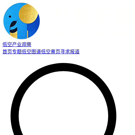
低空产业观察
首页
专题
低空图谱
低空黄页
寻求报道