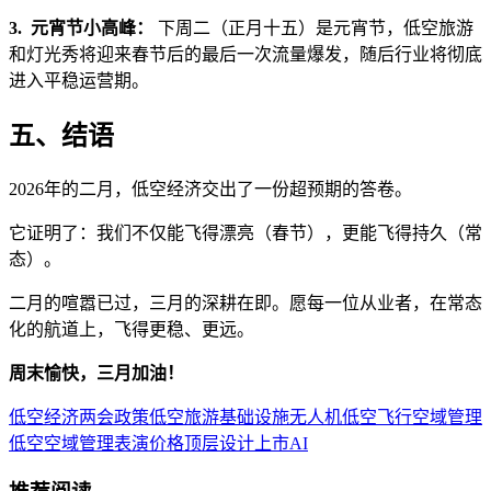
3. 元宵节小高峰：
下周二（正月十五）是元宵节，低空旅游
和灯光秀将迎来春节后的最后一次流量爆发，随后行业将彻底
进入平稳运营期。
五、结语
2026年的二月，低空经济交出了一份超预期的答卷。
它证明了：我们不仅能飞得漂亮（春节），更能飞得持久（常
态）。
二月的喧嚣已过，三月的深耕在即。愿每一位从业者，在常态
化的航道上，飞得更稳、更远。
周末愉快，三月加油！
低空经济
两会
政策
低空旅游
基础设施
无人机
低空飞行
空域管理
低空空域
管理
表演
价格
顶层设计
上市
AI