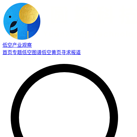
低空产业观察
首页
专题
低空图谱
低空黄页
寻求报道