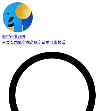
低空产业观察
首页
专题
低空图谱
低空黄页
寻求报道