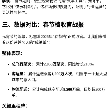
解读：
春节期间，低空经济扮演的是"效率工具"；元宵节，
它化身"快乐制造机"。这种场景切换能力，证明了行业运营的
灵活性与韧性。
三、数据对比：春节档收官战报
元宵节的落幕，标志着2026年"春节档"正式收官。让我们来看
看这份跨越40天的"成绩单"：
整体表现：
总飞行架次：
累计
2,850万架次
，同比增长210%。
客运量：
累计运送乘客
1,200万人次
，相当于一个超大型
城市的总人口。
物流配送：
累计完成低空配送
8,500万单
，日均超200万
单。
关键里程碑：