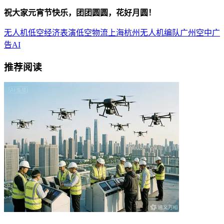
祝大家元宵节快乐，团团圆圆，花好月圆！
无人机
低空经济
表演
低空物流
上海
杭州
无人机编队
广州
空中广
告
AI
推荐阅读