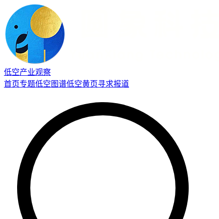
低空产业观察
首页
专题
低空图谱
低空黄页
寻求报道