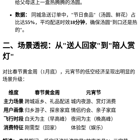
给父母送上一盒热腾腾的汤圆。
数据：
同城急送订单中，"节日食品"（汤圆、鲜花）占
比达
55%
，平均配送时效
18分钟
，确保汤圆"到口还是热
的"。
二、场景透视：从"送人回家"到"陪人赏
灯"
对比春节黄金周（1月底），元宵节的低空经济呈现出明显的
场景升级：
维度
春节黄金周
元宵节
主力场景
跨城返乡、礼品配送
城内夜游、赏灯消费
用户画像
归乡游子、探亲家庭
情侣约会、亲子家庭
飞行时段
白天为主（早高峰）
夜间为主（晚高峰）
消费特征
刚需型（回家）
体验型（娱乐）