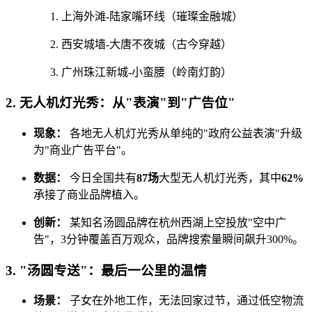
上海外滩-陆家嘴环线（璀璨金融城）
西安城墙-大唐不夜城（古今穿越）
广州珠江新城-小蛮腰（岭南灯韵）
2. 无人机灯光秀：从"表演"到"广告位"
现象：
各地无人机灯光秀从单纯的"政府公益表演"升级
为"商业广告平台"。
数据：
今日全国共有
87场
大型无人机灯光秀，其中
62%
承接了商业品牌植入。
创新：
某知名汤圆品牌在杭州西湖上空投放"空中广
告"，3分钟覆盖百万观众，品牌搜索量瞬间飙升300%。
3. "汤圆专送"：最后一公里的温情
场景：
子女在外地工作，无法回家过节，通过低空物流