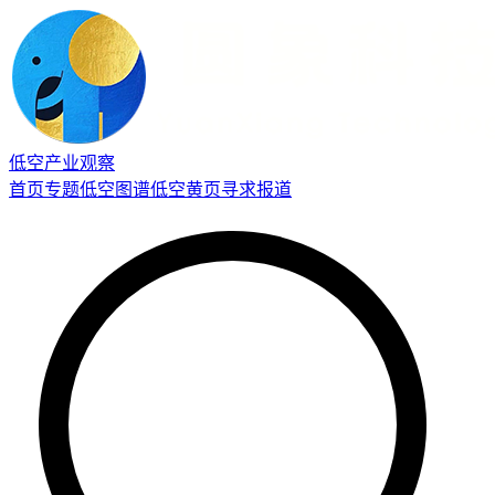
低空产业观察
首页
专题
低空图谱
低空黄页
寻求报道