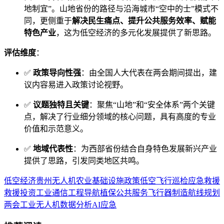
地制宜”。山地省份的路径与沿海城市“空中的士”模式不
同，更侧重于
解决民生痛点、提升公共服务效率、赋能
特色产业
，这为低空经济的多元化发展提供了新思路。
评估维度
：
✅
政策导向性强
：由全国人大代表在两会期间提出，建
议内容易进入政策讨论视野。
✅
议题独特且关键
：聚焦“山地”和“安全体系”两个关键
点，解决了行业细分领域的核心问题，具有高度的专业
价值和示范意义。
✅
地域代表性
：为西部省份结合自身特色发展新兴产业
提供了思路，引发同类地区共鸣。
低空经济
贵州
无人机
农业
基础设施
政策
低空飞行
巡检
应急救援
救援
投资
工业
通信
工程
导航
植保
公共服务
飞行器制造
航线规划
两会
工业无人机
数据分析
AI
应急