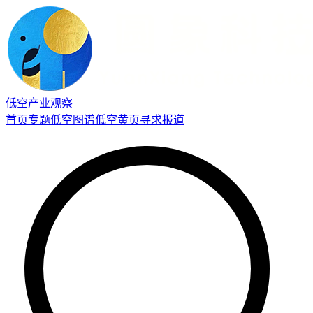
低空产业观察
首页
专题
低空图谱
低空黄页
寻求报道