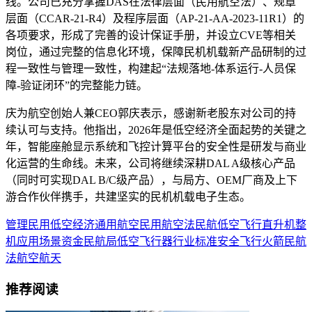
线。公司已充分掌握DAS在法律层面（民用航空法）、规章
层面（CCAR-21-R4）及程序层面（AP-21-AA-2023-11R1）的
各项要求，形成了完善的设计保证手册，并设立CVE等相关
岗位，通过完整的信息化环境，保障民机机载新产品研制的过
程一致性与管理一致性，构建起“法规落地-体系运行-人员保
障-验证闭环”的完整能力链。
庆为航空创始人兼CEO郭庆表示，感谢新老股东对公司的持
续认可与支持。他指出，2026年是低空经济全面起势的关键之
年，智能座舱显示系统和飞控计算平台的安全性是研发与商业
化运营的生命线。未来，公司将继续深耕DAL A级核心产品
（同时可实现DAL B/C级产品），与局方、OEM厂商及上下
游合作伙伴携手，共建坚实的民机机载电子生态。
管理
民用
低空经济
通用航空
民用航空法
民航
低空飞行
直升机
整
机
应用场景
资金
民航局
低空飞行器
行业标准
安全飞行
火箭
民航
法
航空航天
推荐阅读