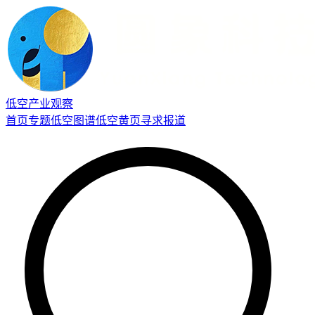
低空产业观察
首页
专题
低空图谱
低空黄页
寻求报道